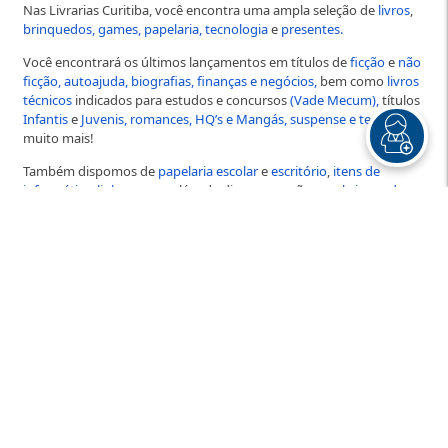
Nas Livrarias Curitiba, você encontra uma ampla seleção de
livros
,
brinquedos,
games,
papelaria,
tecnologia
e
presentes.
Você encontrará os últimos lançamentos em títulos de
ficção
e
não
ficção,
autoajuda,
biografias,
finanças e negócios,
bem como
livros
técnicos
indicados para estudos e concursos
(Vade Mecum),
títulos
Infantis
e
Juvenis,
romances,
HQ’s e Mangás,
suspense e terror
e
muito mais!
Também dispomos de
papelaria escolar
e
escritório
,
itens de
informática
,
linha gamer
, além de diversas opções em
brinquedos
e
presentes
para todas as idades!
Nossos produtos são cuidadosamente selecionados para atender
às suas necessidades, por isso, se você está procurando ampliar
seus horizontes ou simplesmente desfrutar de um
bom livro
,
explore nossas categorias e descubra
um universo de
possibilidades!
Adquira o
vale presente online
das Livrarias Curitiba! Pode ser
utilizado em qualquer item disponível no site! Efetue o pagamento
via Pix no:
CNPJ: 79.065.181.0001-94
-
Distribuidora Curitiba de
Papéis e Livros
e envie o comprovante no Whats:
(41) 3330-5191
informando seu interesse no vale presente!