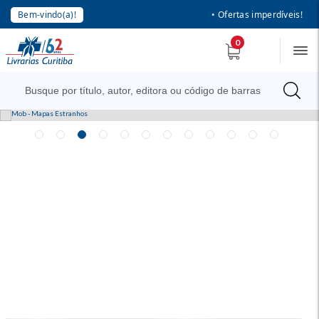
Bem-vindo(a)!
• Ofertas imperdíveis!
0