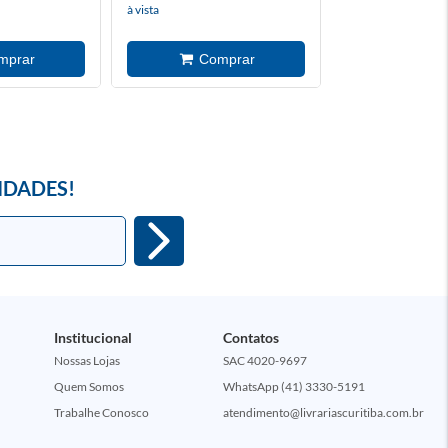
à vista
à vista
IDADES!
Institucional
Contatos
Nossas Lojas
SAC 4020-9697
Quem Somos
WhatsApp (41) 3330-5191
Trabalhe Conosco
atendimento@livrariascuritiba.com.br