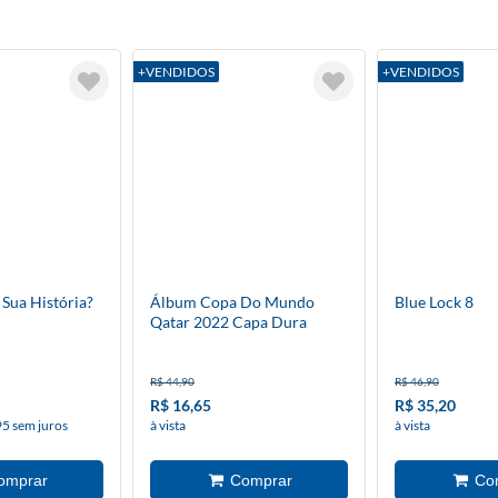
+VENDIDOS
+VENDIDOS
Sua História?
Álbum Copa Do Mundo
Blue Lock 8
Qatar 2022 Capa Dura
R$ 44,90
R$ 46,90
R$ 16,65
R$ 35,20
95 sem juros
à vista
à vista