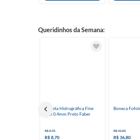
Queridinhos da Semana:
Caneta Hidrográfica Fine
Boneca Fofol
Pen 0.4mm Preto Faber
Avulso
R$ 9,70
R$ 40,90
R$ 8,70
R$ 36,80