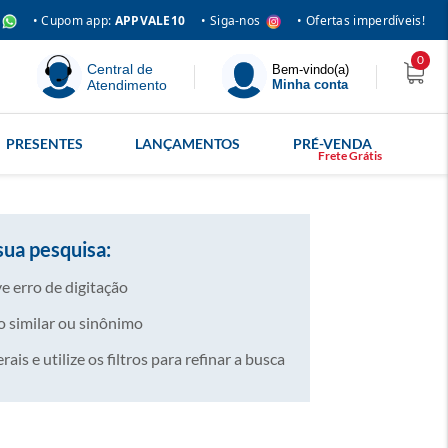
• Siga-nos
• Cupom app:
APPVALE10
• Ofertas imperdíveis!
0
Central de
Bem-vindo(a)
Atendimento
Minha conta
PRESENTES
LANÇAMENTOS
PRÉ-VENDA
sua pesquisa:
e erro de digitação
 similar ou sinônimo
is e utilize os filtros para refinar a busca