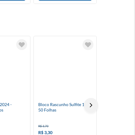
2024 -
Bloco Rascunho Sulfite 1/36
Alfinete Para M
os
50 Folhas
Preto 50 Unida
R$ 3,70
R$ 13,60
R$ 3,30
R$ 12,20