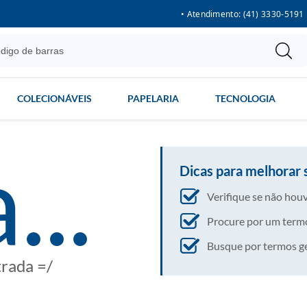
• Atendimento: (41) 3330-5191
COLECIONÁVEIS
PAPELARIA
TECNOLOGIA
...
Dicas para melhorar 
Verifique se não houv
Procure por um termo
Busque por termos gera
trada =/