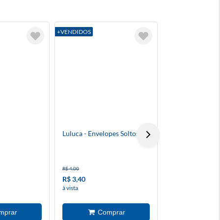
+VENDIDOS
+VENDIDOS
Luluca - Envelopes Soltos
Batman (2025) 
R$ 4,00
R$ 19,90
R$ 3,40
R$ 14,90
à vista
à vista