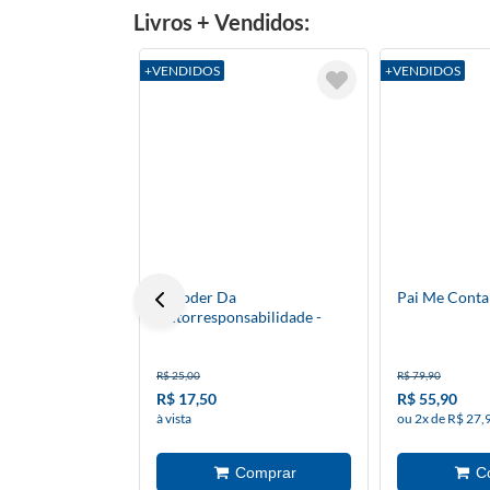
Livros + Vendidos:
+VENDIDOS
+VENDIDOS
O Poder Da
Pai Me Conta 
Autorresponsabilidade -
Bolso
R$ 25,00
R$ 79,90
R$ 17,50
R$ 55,90
à vista
ou 2x de R$ 27,