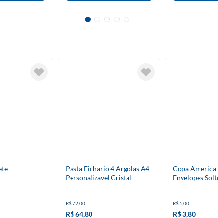
ete
Pasta Fichario 4 Argolas A4
Copa America 
Personalizavel Cristal
Envelopes Solt
R$ 72,00
R$ 5,00
R$ 64,80
R$ 3,80