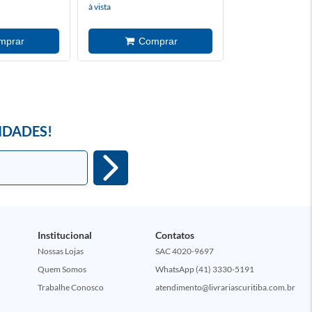
à vista
à vista
IDADES!
Institucional
Contatos
Nossas Lojas
SAC 4020-9697
Quem Somos
WhatsApp (41) 3330-5191
Trabalhe Conosco
atendimento@livrariascuritiba.com.br