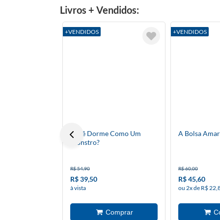
Livros + Vendidos:
+VENDIDOS
+VENDIDOS
Você Dorme Como Um
A Bolsa Amar
Monstro?
R$ 54,90
R$ 60,00
R$ 39,50
R$ 45,60
à vista
ou 2x de R$ 22,