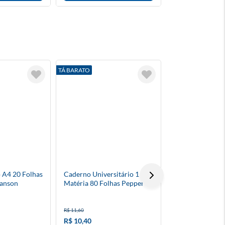
TÁ BARATO
 A4 20 Folhas
Caderno Universitário 1
Pasta Aba Com E
Canson
Matéria 80 Folhas Pepper
Transparente 1/
Capa Dura
R$ 11,60
R$ 3,90
R$ 10,40
R$ 3,50