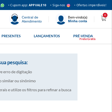
• Siga-nos
• Cupom app:
APPVALE10
• Ofertas imperdíveis!
0
Central de
Bem-vindo(a)
Atendimento
Minha conta
PRESENTES
LANÇAMENTOS
PRÉ-VENDA
sua pesquisa:
e erro de digitação
 similar ou sinônimo
is e utilize os filtros para refinar a busca