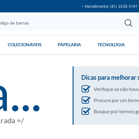
• Atendimento: (41) 3330-5191
COLECIONÁVEIS
PAPELARIA
TECNOLOGIA
...
Dicas para melhorar 
Verifique se não houv
Procure por um termo
Busque por termos gera
trada =/