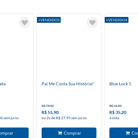
+VENDIDOS
+VENDIDOS
ela
Pai Me Conta Sua História?
Blue Lock 5
R$ 79,90
R$ 46,90
R$ 55,90
R$ 35,20
80 sem juros
ou 2x de R$ 27,95 sem juros
à vista