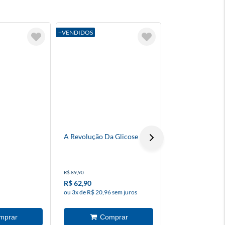
+VENDIDOS
+VENDIDOS
A Revolução Da Glicose
Demolidor: A Q
Murdock
R$ 89,90
R$ 105,90
R$ 62,90
R$ 79,40
ou 3x de R$ 20,96 sem juros
ou 3x de R$ 26,46 