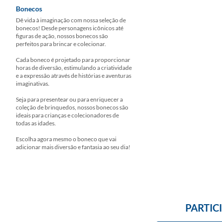
Bonecos
Dê vida à imaginação com nossa seleção de
bonecos! Desde personagens icônicos até
figuras de ação, nossos bonecos são
perfeitos para brincar e colecionar.
Cada boneco é projetado para proporcionar
horas de diversão, estimulando a criatividade
e a expressão através de histórias e aventuras
imaginativas.
Seja para presentear ou para enriquecer a
coleção de brinquedos, nossos bonecos são
ideais para crianças e colecionadores de
todas as idades.
Escolha agora mesmo o boneco que vai
adicionar mais diversão e fantasia ao seu dia!
PARTIC