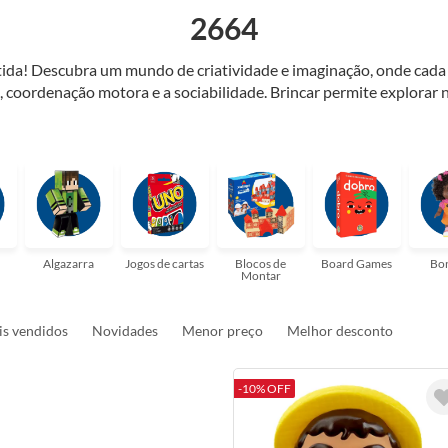
2664
antida! Descubra um mundo de criatividade e imaginação, onde cad
, coordenação motora e a sociabilidade. Brincar permite explorar n
resses, como jogos de famílias, quebra-cabeças e muito mais! Brinc
laços familiares. Encontrar o brinquedo perfeito nunca foi tão fácil
Algazarra
Jogos de cartas
Blocos de
Board Games
Bo
Montar
s vendidos
Novidades
Menor preço
Melhor desconto
-10% OFF