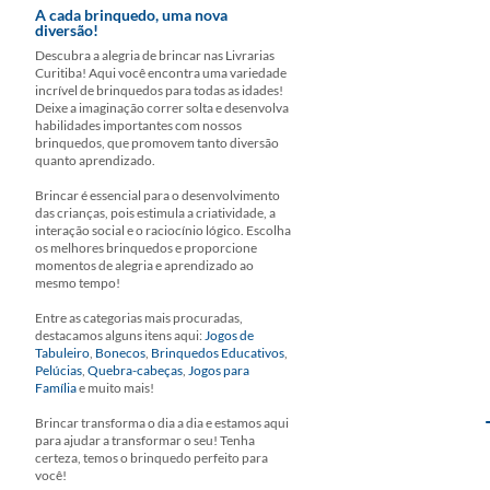
A cada brinquedo, uma nova
diversão!
Descubra a alegria de brincar nas Livrarias
Curitiba! Aqui você encontra uma variedade
incrível de brinquedos para todas as idades!
Deixe a imaginação correr solta e desenvolva
habilidades importantes com nossos
brinquedos, que promovem tanto diversão
quanto aprendizado.
Brincar é essencial para o desenvolvimento
das crianças, pois estimula a criatividade, a
interação social e o raciocínio lógico. Escolha
os melhores brinquedos e proporcione
momentos de alegria e aprendizado ao
mesmo tempo!
Entre as categorias mais procuradas,
destacamos alguns itens aqui:
Jogos de
Tabuleiro
,
Bonecos
,
Brinquedos Educativos
,
Pelúcias
,
Quebra-cabeças
,
Jogos para
Família
e muito mais!
Brincar transforma o dia a dia e estamos aqui
para ajudar a transformar o seu! Tenha
certeza, temos o brinquedo perfeito para
você!