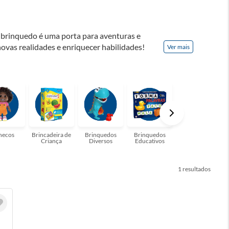
a brinquedo é uma porta para aventuras e
ovas realidades e enriquecer habilidades!
Ver mais
ar cria memórias inesquecíveis e fortalecer os
!
necos
Brincadeira de
Brinquedos
Brinquedos
Brinquedos para
Criança
Diversos
Educativos
Bebês
1