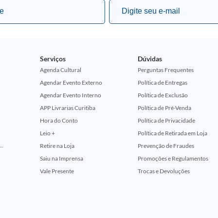
Serviços
Dúvidas
Agenda Cultural
Perguntas Frequentes
Agendar Evento Externo
Política de Entregas
Agendar Evento Interno
Política de Exclusão
APP Livrarias Curitiba
Política de Pré-Venda
Hora do Conto
Política de Privacidade
Leio +
Política de Retirada em Loja
ção Comemorativa 50 Anos (Encontros Clássicos Dc E Marvel)
Retire na Loja
Prevenção de Fraudes
Saiu na Imprensa
Promoções e Regulamentos
Vale Presente
Trocas e Devoluções