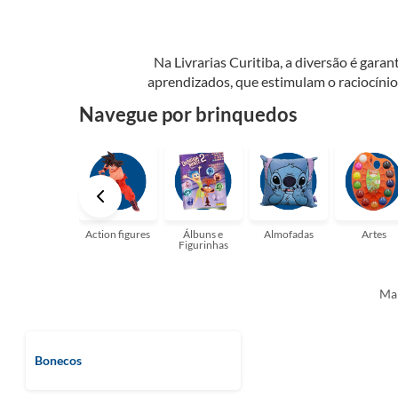
Na Livrarias Curitiba, a diversão é gar
aprendizados, que estimulam o raciocínio
Oferecemos opções para todas as idades e inte
Navegue por brinquedos
Action figures
Álbuns e
Almofadas
Artes
Figurinhas
Mai
Bonecos