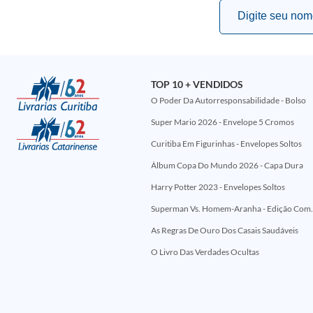
TOP 10 + VENDIDOS
O Poder Da Autorresponsabilidade - Bolso
Super Mario 2026 - Envelope 5 Cromos
Curitiba Em Figurinhas - Envelopes Soltos
Álbum Copa Do Mundo 2026 - Capa Dura
Harry Potter 2023 - Envelopes Soltos
Superman Vs. Homem-Aranha - Edi
As Regras De Ouro Dos Casais Saudáveis
O Livro Das Verdades Ocultas