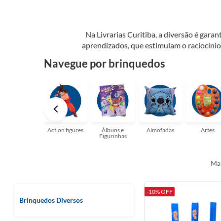
Na Livrarias Curitiba, a diversão é gar
aprendizados, que estimulam o raciocínio
Oferecemos opções para todas as idades e inte
Navegue por brinquedos
Action figures
Álbuns e
Almofadas
Artes
Figurinhas
Mai
-10% OFF
Brinquedos Diversos