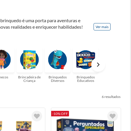
a brinquedo é uma porta para aventuras e
ovas realidades e enriquecer habilidades!
Ver mais
ar cria memórias inesquecíveis e fortalecer os
!
necos
Brincadeira de
Brinquedos
Brinquedos
Brinquedos para
Criança
Diversos
Educativos
Bebês
6
-10% OFF