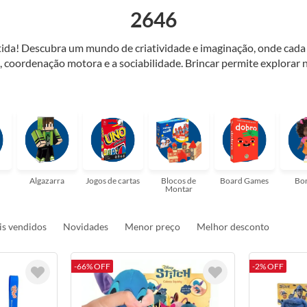
2646
antida! Descubra um mundo de criatividade e imaginação, onde cad
, coordenação motora e a sociabilidade. Brincar permite explorar n
resses, como jogos de famílias, quebra-cabeças e muito mais! Brinc
laços familiares. Encontrar o brinquedo perfeito nunca foi tão fácil
Algazarra
Jogos de cartas
Blocos de
Board Games
Bo
Montar
s vendidos
Novidades
Menor preço
Melhor desconto
-66% OFF
-2% OFF