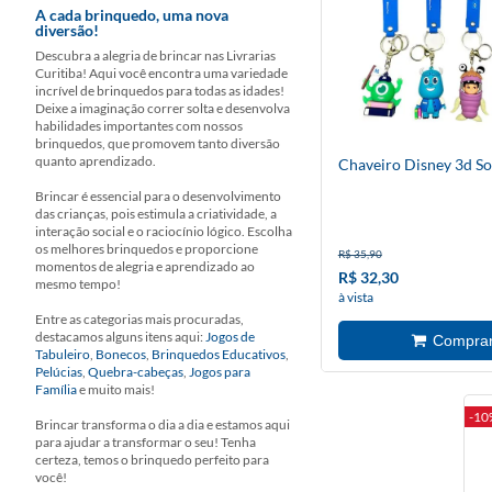
A cada brinquedo, uma nova
diversão!
Descubra a alegria de brincar nas Livrarias
Curitiba! Aqui você encontra uma variedade
incrível de brinquedos para todas as idades!
Deixe a imaginação correr solta e desenvolva
habilidades importantes com nossos
brinquedos, que promovem tanto diversão
quanto aprendizado.
Chaveiro Disney 3d So
Brincar é essencial para o desenvolvimento
das crianças, pois estimula a criatividade, a
interação social e o raciocínio lógico. Escolha
os melhores brinquedos e proporcione
R$ 35,90
momentos de alegria e aprendizado ao
R$ 32,30
mesmo tempo!
à vista
Entre as categorias mais procuradas,
destacamos alguns itens aqui:
Jogos de
Tabuleiro
,
Bonecos
,
Brinquedos Educativos
,
Pelúcias
,
Quebra-cabeças
,
Jogos para
Família
e muito mais!
-10
Brincar transforma o dia a dia e estamos aqui
para ajudar a transformar o seu! Tenha
certeza, temos o brinquedo perfeito para
você!