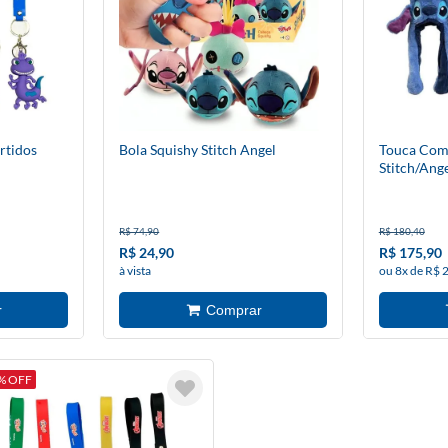
rtidos
Bola Squishy Stitch Angel
Touca Com
Stitch/Ang
R$ 74,90
R$ 180,40
R$ 24,90
R$ 175,90
à vista
ou 8x de R$ 
% OFF