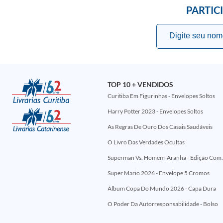
PARTIC
TOP 10 + VENDIDOS
Curitiba Em Figurinhas - Envelopes Soltos
Harry Potter 2023 - Envelopes Soltos
As Regras De Ouro Dos Casais Saudáveis
O Livro Das Verdades Ocultas
Superman Vs. Homem-Aranha - Edi
Super Mario 2026 - Envelope 5 Cromos
Álbum Copa Do Mundo 2026 - Capa Dura
O Poder Da Autorresponsabilidade - Bolso