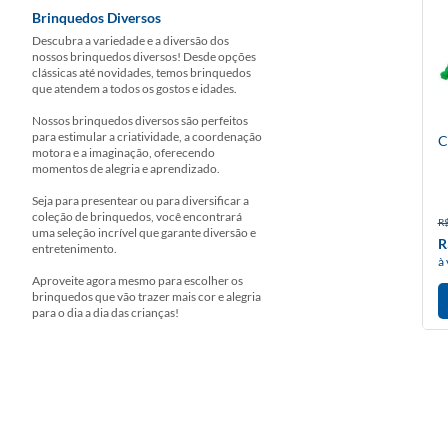
Brinquedos Diversos
Descubra a variedade e a diversão dos
nossos brinquedos diversos! Desde opções
clássicas até novidades, temos brinquedos
que atendem a todos os gostos e idades.
Nossos brinquedos diversos são perfeitos
para estimular a criatividade, a coordenação
C
motora e a imaginação, oferecendo
momentos de alegria e aprendizado.
Seja para presentear ou para diversificar a
coleção de brinquedos, você encontrará
R$
uma seleção incrível que garante diversão e
R
entretenimento.
à 
Aproveite agora mesmo para escolher os
brinquedos que vão trazer mais cor e alegria
para o dia a dia das crianças!