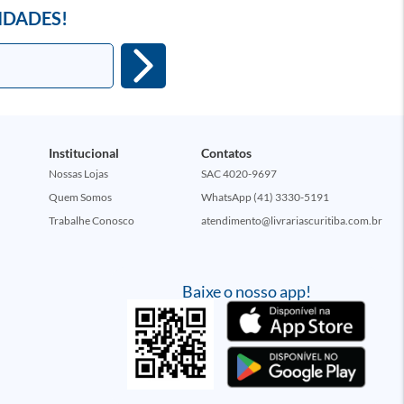
IDADES!
Institucional
Contatos
Nossas Lojas
SAC 4020-9697
Quem Somos
WhatsApp (41) 3330-5191
Trabalhe Conosco
atendimento@livrariascuritiba.com.br
Baixe o nosso app!