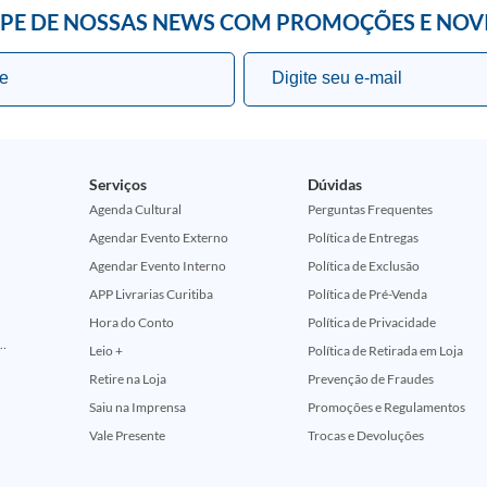
IPE DE NOSSAS NEWS COM PROMOÇÕES E NOV
Serviços
Dúvidas
Agenda Cultural
Perguntas Frequentes
Agendar Evento Externo
Política de Entregas
Agendar Evento Interno
Política de Exclusão
APP Livrarias Curitiba
Política de Pré-Venda
Hora do Conto
Política de Privacidade
ção Comemorativa 50 Anos (Encontros Clássicos Dc E Marvel)
Leio +
Política de Retirada em Loja
Retire na Loja
Prevenção de Fraudes
Saiu na Imprensa
Promoções e Regulamentos
Vale Presente
Trocas e Devoluções