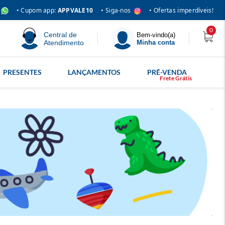
• Siga-nos
• Cupom app:
APPVALE10
• Ofertas imperdíveis!
0
Central de
Bem-vindo(a)
Atendimento
Minha conta
PRESENTES
LANÇAMENTOS
PRÉ-VENDA