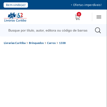
Bem-vindo(a)!
• Ofertas imperdíveis!
0
Livrarias Curitiba
Brinquedos
Carros
1338