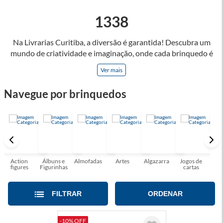
1338
Na Livrarias Curitiba, a diversão é garantida! Descubra um
mundo de criatividade e imaginação, onde cada brinquedo é
uma porta para aventuras e aprendizados, que estimulam o
Ver mais
raciocínio, coordenação motora e a sociabilidade. Brincar
permite explorar novas realidades e enriquecer habilidades!
Navegue por brinquedos
Oferecemos opções para todas as idades e interesses, como
jogos de famílias, quebra-cabeças e muito mais! Brincar cria
memórias inesquecíveis e fortalecer os laços familiares.
Encontrar o brinquedo perfeito nunca foi tão fácil!
Action
Álbuns e
Almofadas
Artes
Algazarra
Jogos de
Blo
figures
Figurinhas
cartas
Mo
FILTRAR
ORDENAR
-10% OFF