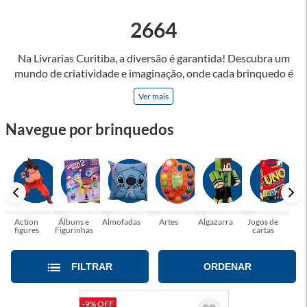
2664
Na Livrarias Curitiba, a diversão é garantida! Descubra um
mundo de criatividade e imaginação, onde cada brinquedo é
uma porta para aventuras e aprendizados, que estimulam o
Ver mais
raciocínio, coordenação motora e a sociabilidade. Brincar
permite explorar novas realidades e enriquecer habilidades!
Navegue por brinquedos
Oferecemos opções para todas as idades e interesses, como
jogos de famílias, quebra-cabeças e muito mais! Brincar cria
memórias inesquecíveis e fortalecer os laços familiares.
Encontrar o brinquedo perfeito nunca foi tão fácil!
Action
Álbuns e
Almofadas
Artes
Algazarra
Jogos de
Blo
figures
Figurinhas
cartas
Mo
FILTRAR
ORDENAR
-9% OFF