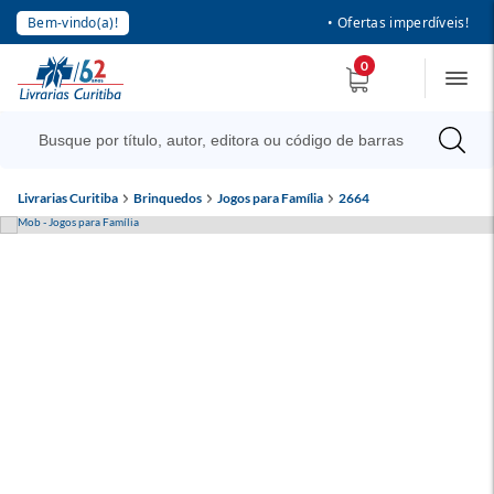
Bem-vindo(a)!
• Ofertas imperdíveis!
0
Livrarias Curitiba
Brinquedos
Jogos para Família
2664