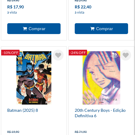
R$ 19,90
R$ 24,90
R$ 17,90
R$ 22,40
à vista
à vista
-10% OFF
-24% OFF
Batman (2025) 8
20th Century Boys - Edição
Definitiva 6
R$ 19,90
R$ 74,90