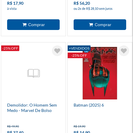
R$ 17,90
R$ 56,20
à vista
ou 2x de R$ 28,10 sem juros
-25% OFF
+VENDIDOS
-25% OFF
Demolidor: O Homem Sem
Batman (2025) 6
Medo - Marvel De Bolso
R$ 49,90
R$ 19,90
R$ 37,40
R$ 14,90