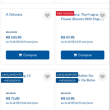
PRÉ-VENDA
A Odisseia
Kaoru Hana: The Fragrant
Flower Blooms With Dignity
7
R$ 159,90
R$ 143,90
R$ 47,90
ou 7x de R$ 20,55 sem juros
ou 2x de R$ 23,95 sem juros
LANÇAMENTO
LANÇAMENTO
Solo Leveling 13
Supergirl: Mulher Do
Amanhã - Dc De Bolso
+VENDIDOS
+VENDIDOS
R$ 78,90
R$ 59,90
R$ 71,00
R$ 53,90
ou 3x de R$ 23,66 sem juros
ou 2x de R$ 26,95 sem juros