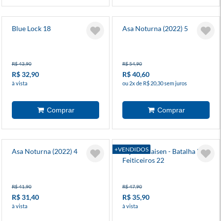
Blue Lock 18
Asa Noturna (2022) 5
R$ 43,90
R$ 54,90
R$ 32,90
R$ 40,60
à vista
ou 2x de R$ 20,30 sem juros
+VENDIDOS
Asa Noturna (2022) 4
Jujutsu Kaisen - Batalha De
Feiticeiros 22
R$ 41,90
R$ 47,90
R$ 31,40
R$ 35,90
à vista
à vista