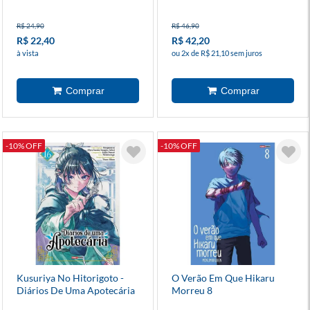
R$ 24,90
R$ 46,90
R$ 22,40
R$ 42,20
à vista
ou 2x de R$ 21,10 sem juros
-10% OFF
-10% OFF
Kusuriya No Hitorigoto -
O Verão Em Que Hikaru
Diários De Uma Apotecária
Morreu 8
16