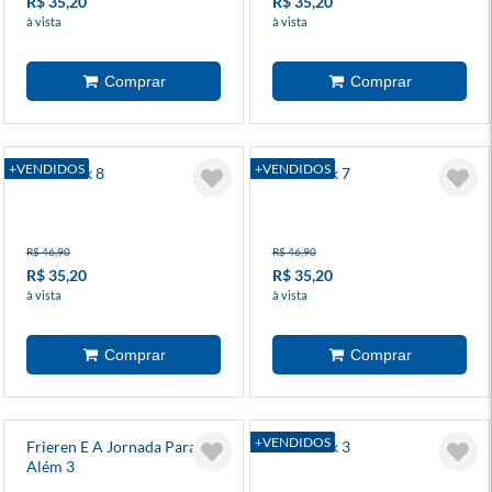
R$ 35,20
R$ 35,20
à vista
à vista
+VENDIDOS
+VENDIDOS
Blue Lock 8
Blue Lock 7
R$ 46,90
R$ 46,90
R$ 35,20
R$ 35,20
à vista
à vista
+VENDIDOS
Frieren E A Jornada Para O
Blue Lock 3
Além 3