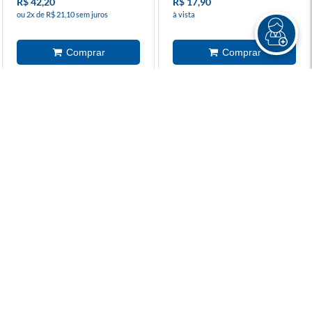
R$ 42,20
R$ 17,90
ou 2x de R$ 21,10 sem juros
à vista
Heartstopper - Para Sempre
Kaoru Hana: The Fragrant
6
Flower Blooms With Dignity
6
R$ 89,90
R$ 44,90
R$ 80,90
R$ 40,40
ou 4x de R$ 20,22 sem juros
ou 2x de R$ 20,20 sem juros
Ultimate Homem Aranha
A Saga Dos X-Men 12 (48)
(2024) 3