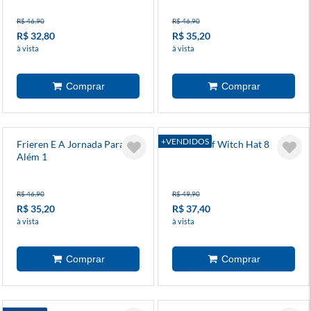
R$ 46,90
R$ 46,90
R$ 32,80
R$ 35,20
à vista
à vista
+VENDIDOS
Frieren E A Jornada Para O
Atelier Of Witch Hat 8
Além 1
R$ 46,90
R$ 49,90
R$ 35,20
R$ 37,40
à vista
à vista