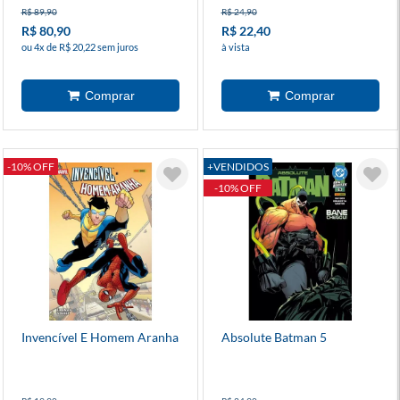
R$ 89,90
R$ 24,90
R$ 80,90
R$ 22,40
ou 4x de R$ 20,22 sem juros
à vista
-10% OFF
+VENDIDOS
-10% OFF
Invencível E Homem Aranha
Absolute Batman 5