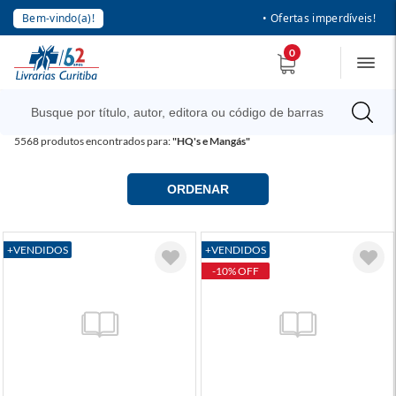
Bem-vindo(a)!
• Ofertas imperdíveis!
0
5568
produtos encontrados para:
"HQ's e Mangás"
ORDENAR
+VENDIDOS
+VENDIDOS
-10% OFF