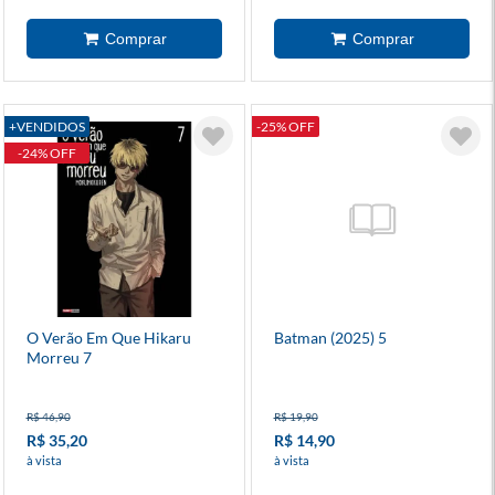
+VENDIDOS
-25% OFF
-24% OFF
O Verão Em Que Hikaru
Batman (2025) 5
Morreu 7
R$ 46,90
R$ 19,90
R$ 35,20
R$ 14,90
à vista
à vista