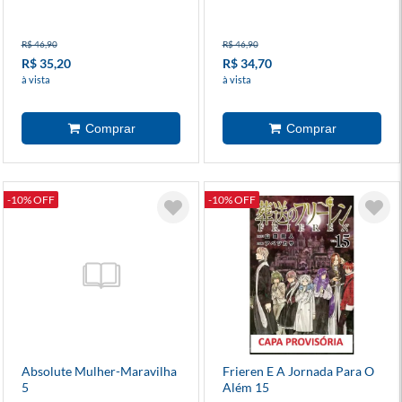
R$ 46,90
R$ 46,90
R$ 35,20
R$ 34,70
à vista
à vista
-10% OFF
-10% OFF
Absolute Mulher-Maravilha
Frieren E A Jornada Para O
5
Além 15