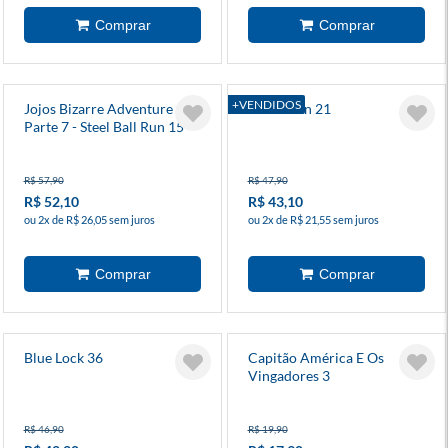
+VENDIDOS
Jojos Bizarre Adventure -
Dandadan 21
Parte 7 - Steel Ball Run 15
R$ 57,90
R$ 47,90
R$ 52,10
R$ 43,10
ou 2x de R$ 26,05 sem juros
ou 2x de R$ 21,55 sem juros
Blue Lock 36
Capitão América E Os
Vingadores 3
R$ 46,90
R$ 19,90