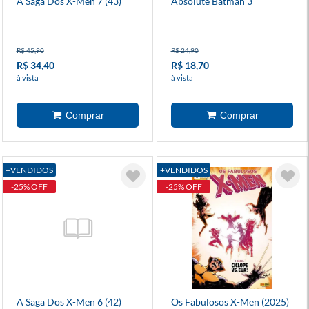
A Saga Dos X-Men 7 (43)
Absolute Batman 3
R$ 45,90
R$ 24,90
R$ 34,40
R$ 18,70
à vista
à vista
+VENDIDOS
+VENDIDOS
-25% OFF
-25% OFF
A Saga Dos X-Men 6 (42)
Os Fabulosos X-Men (2025)