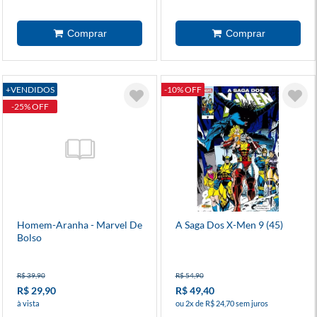
+VENDIDOS
-10% OFF
-25% OFF
Homem-Aranha - Marvel De
A Saga Dos X-Men 9 (45)
Bolso
R$ 39,90
R$ 54,90
R$ 29,90
R$ 49,40
à vista
ou 2x de R$ 24,70 sem juros