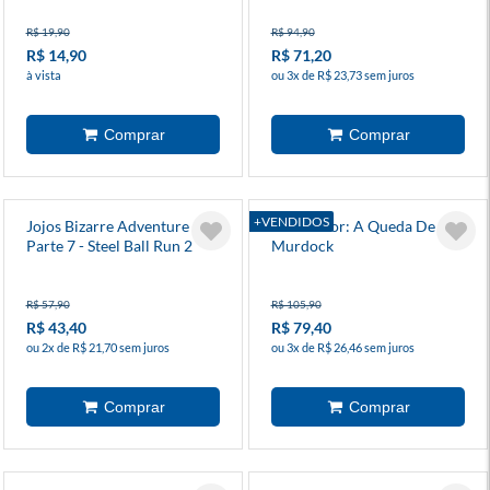
R$ 19,90
R$ 94,90
R$ 14,90
R$ 71,20
à vista
ou 3x de R$ 23,73 sem juros
+VENDIDOS
Jojos Bizarre Adventure -
Demolidor: A Queda De
Parte 7 - Steel Ball Run 2
Murdock
R$ 57,90
R$ 105,90
R$ 43,40
R$ 79,40
ou 2x de R$ 21,70 sem juros
ou 3x de R$ 26,46 sem juros