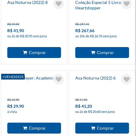
Asa Noturna (2022) 8
Coleção Especial 5 Livros -
Heartstopper
R$ 59,90
R$ 297,40
R$ 41,90
R$ 267,66
ou 2x de R$ 20,95 sem juros
ou 10x de R$ 26,76 sem juros
+VENDIDOS
Demon Slayer: Academia 1
Asa Noturna (2022) 6
R$ 39,90
R$ 54,90
R$ 29,90
R$ 41,20
à vista
ou 2x de R$ 20,60 sem juros