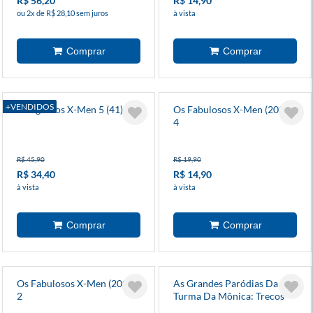
R$ 56,20
R$ 14,90
ou 2x de R$ 28,10 sem juros
à vista
+VENDIDOS
A Saga Dos X-Men 5 (41)
Os Fabulosos X-Men (2025)
4
R$ 45,90
R$ 19,90
R$ 34,40
R$ 14,90
à vista
à vista
Os Fabulosos X-Men (2025)
As Grandes Paródias Da
2
Turma Da Mônica: Trecos
Estranhos - Capa Dura