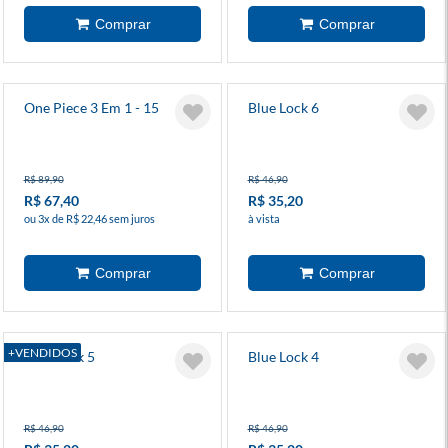
One Piece 3 Em 1 - 15
Blue Lock 6
R$ 89,90
R$ 46,90
R$ 67,40
R$ 35,20
ou 3x de R$ 22,46 sem juros
à vista
+VENDIDOS
Blue Lock 5
Blue Lock 4
R$ 46,90
R$ 46,90