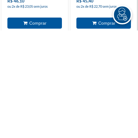
R$ 46,10
R$ 45,40
ou 2x de R$ 23,05 sem juros
ou 2x de R$ 22,70 sem juros
+18 ANOS
Era Uma Vez Um Renegado
Operação Família
1
R$ 54,90
R$ 54,90
R$ 38,40
R$ 39,00
à vista
à vista
Doces Magnólias 3
A Livraria Dos Achados E
Perdidos