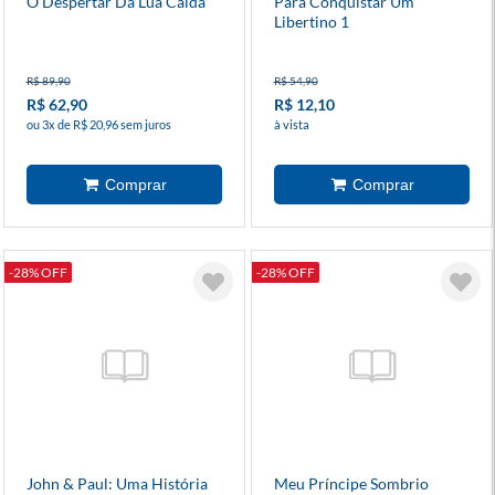
O Despertar Da Lua Caída
Para Conquistar Um
Libertino 1
R$ 89,90
R$ 54,90
R$ 62,90
R$ 12,10
ou 3x de R$ 20,96 sem juros
à vista
-28% OFF
-28% OFF
John & Paul: Uma História
Meu Príncipe Sombrio