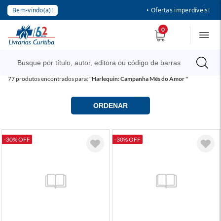
Bem-vindo(a)!
• Ofertas imperdíveis!
0
77
produtos encontrados para:
"Harlequin: Campanha Mês do Amor "
ORDENAR
-30% OFF
-30% OFF