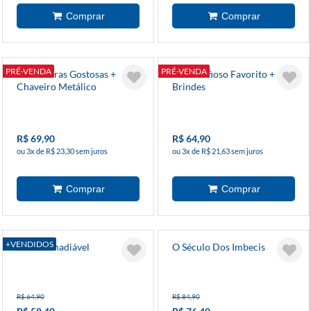
PRÉ-VENDA
PRÉ-VENDA
Travessuras Gostosas +
Meu Mafioso Favorito +
Chaveiro Metálico
Brindes
R$ 69,90
R$ 64,90
ou 3x de R$ 23,30 sem juros
ou 3x de R$ 21,63 sem juros
+VENDIDOS
Amar É Inadiável
O Século Dos Imbecis
R$ 64,90
R$ 84,90