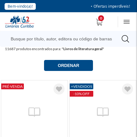
Bem-vindo(a)!
• Ofertas imperdíveis!
0
11687
produtos encontrados para:
"Livros de literatura geral"
ORDENAR
PRÉ-VENDA
+VENDIDOS
-10% OFF