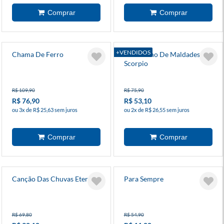
+VENDIDOS
Chama De Ferro
O Caderno De Maldades Do
Scorpio
R$ 109,90
R$ 75,90
R$ 76,90
R$ 53,10
ou 3x de R$ 25,63 sem juros
ou 2x de R$ 26,55 sem juros
Canção Das Chuvas Eternas
Para Sempre
R$ 69,80
R$ 54,90