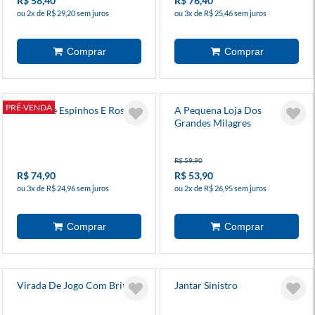
R$ 58,40
R$ 76,40
ou 2x de R$ 29,20 sem juros
ou 3x de R$ 25,46 sem juros
PRÉ-VENDA
Corte De Espinhos E Rosas 6
A Pequena Loja Dos
Grandes Milagres
R$ 59,90
R$ 74,90
R$ 53,90
ou 3x de R$ 24,96 sem juros
ou 2x de R$ 26,95 sem juros
Virada De Jogo Com Brinde
Jantar Sinistro