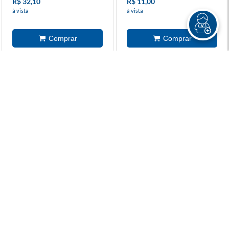
R$ 32,10
R$ 11,00
à vista
à vista
Tudo Que Deixamos
Quarta Asa
Inacabado
R$ 79,90
R$ 109,90
R$ 59,90
R$ 76,90
ou 2x de R$ 29,95 sem juros
ou 3x de R$ 25,63 sem juros
Coleção Especial - Diário de
Nova Edição - Box Percy
um banana 16, 17 e 18
Jackson E Os Olimpianos