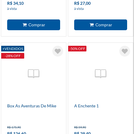
R$ 34,10
R$ 27,00
à vista
à vista
+VENDIDOS
-50% OFF
-28% OFF
Box As Aventuras De Mike
A Enchente 1
R$ 175,90
R$ 59,90
R$ 126,60
R$ 29,40