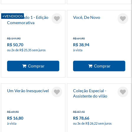
+VENDIDOS
Torto Arado 1 - Edição
Você, De Novo
Comemorativa
R$ 144,90
R$ 64,90
R$ 50,70
R$ 38,94
ou 2x de R$ 25,35 sem juros
à vista
Um Verão Inesquecível
Coleção Especial -
Assistente do vilão
R$ 69,90
R$ 87,40
R$ 16,80
R$ 78,66
à vista
ou 3x de R$ 26,22 sem juros