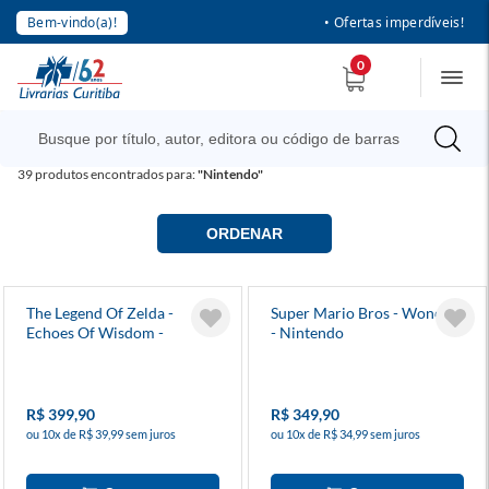
Bem-vindo(a)!
• Ofertas imperdíveis!
0
39
produtos encontrados para:
"Nintendo"
ORDENAR
The Legend Of Zelda -
Super Mario Bros - Wonder
Echoes Of Wisdom -
- Nintendo
Nintendo Switch
R$ 399,90
R$ 349,90
ou 10x de R$ 39,99 sem juros
ou 10x de R$ 34,99 sem juros