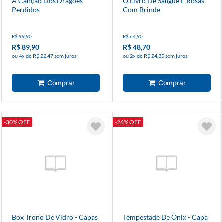
A Canção Dos Dragões
O Livro De Sangue E Rosas
Perdidos
Com Brinde
R$ 99,90
R$ 64,90
R$ 89,90
R$ 48,70
ou 4x de R$ 22,47 sem juros
ou 2x de R$ 24,35 sem juros
-30% OFF
-26% OFF
Box Trono De Vidro - Capas
Tempestade De Ônix - Capa