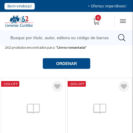
Bem-vindo(a)!
• Ofertas imperdíveis!
0
262
produtos encontrados para:
"Livros romantasia"
ORDENAR
-10% OFF
-30% OFF