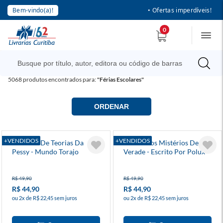
Bem-vindo(a)!
• Ofertas imperdíveis!
0
5068
produtos encontrados para:
"Férias Escolares"
ORDENAR
+VENDIDOS
+VENDIDOS
Caderno De Teorias Da
Diário Dos Mistérios De
Pessy - Mundo Torajo
Verade - Escrito Por Polux -
Mundo Torajo
R$ 49,90
R$ 49,90
R$ 44,90
R$ 44,90
ou 2x de R$ 22,45 sem juros
ou 2x de R$ 22,45 sem juros