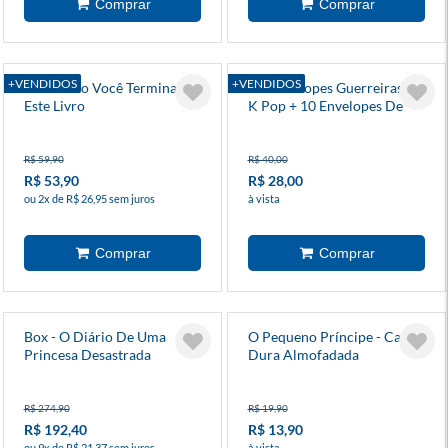
+VENDIDOS
+VENDIDOS
Eu Duvido Você Terminar
Kit Envelopes Guerreiras Do
Este Livro
K Pop + 10 Envelopes De
Figurinhas
R$ 59,90
R$ 40,00
R$ 53,90
R$ 28,00
ou 2x de R$ 26,95 sem juros
à vista
Box - O Diário De Uma
O Pequeno Príncipe - Capa
Princesa Desastrada
Dura Almofadada
R$ 274,90
R$ 19,90
R$ 192,40
R$ 13,90
ou 9x de R$ 21,37 sem juros
à vista