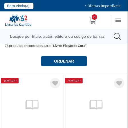
Bem-vindo(a)!
• Ofertas imperdíveis!
0
73
produtos encontrados para:
"Livros Ficção de Cura"
ORDENAR
-10% OFF
-30% OFF