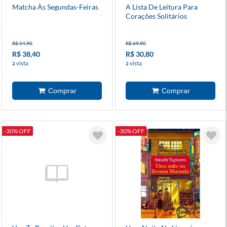
Matcha Às Segundas-Feiras
A Lista De Leitura Para
Corações Solitários
R$ 54,90
R$ 69,90
R$ 38,40
R$ 30,80
à vista
à vista
-30% OFF
-30% OFF