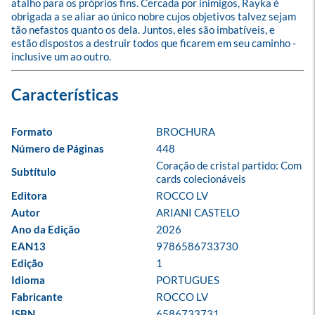
atalho para os próprios fins. Cercada por inimigos, Rayka é 
obrigada a se aliar ao único nobre cujos objetivos talvez sejam 
tão nefastos quanto os dela. Juntos, eles são imbatíveis, e 
estão dispostos a destruir todos que ficarem em seu caminho - 
inclusive um ao outro.
Formato
BROCHURA
Número de Páginas
448
Coração de cristal partido: Com 
Subtítulo
cards colecionáveis
Editora
ROCCO LV
Autor
ARIANI CASTELO
Ano da Edição
2026
EAN13
9786586733730
Edição
1
Idioma
PORTUGUES
Fabricante
ROCCO LV
ISBN
6586733731