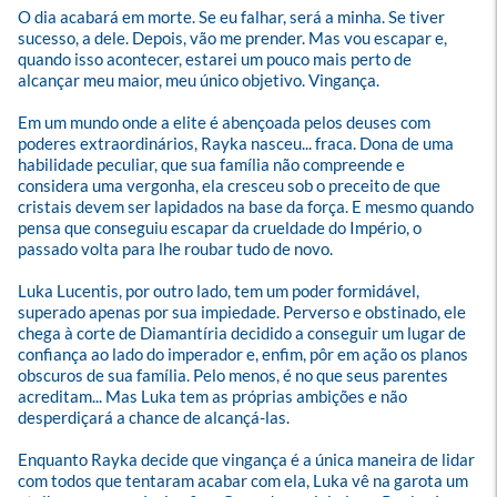
O dia acabará em morte. Se eu falhar, será a minha. Se tiver 
sucesso, a dele. Depois, vão me prender. Mas vou escapar e, 
quando isso acontecer, estarei um pouco mais perto de 
alcançar meu maior, meu único objetivo. Vingança.

Em um mundo onde a elite é abençoada pelos deuses com 
poderes extraordinários, Rayka nasceu... fraca. Dona de uma 
habilidade peculiar, que sua família não compreende e 
considera uma vergonha, ela cresceu sob o preceito de que 
cristais devem ser lapidados na base da força. E mesmo quando 
pensa que conseguiu escapar da crueldade do Império, o 
passado volta para lhe roubar tudo de novo.

Luka Lucentis, por outro lado, tem um poder formidável, 
superado apenas por sua impiedade. Perverso e obstinado, ele 
chega à corte de Diamantíria decidido a conseguir um lugar de 
confiança ao lado do imperador e, enfim, pôr em ação os planos 
obscuros de sua família. Pelo menos, é no que seus parentes 
acreditam... Mas Luka tem as próprias ambições e não 
desperdiçará a chance de alcançá-las.

Enquanto Rayka decide que vingança é a única maneira de lidar 
com todos que tentaram acabar com ela, Luka vê na garota um 