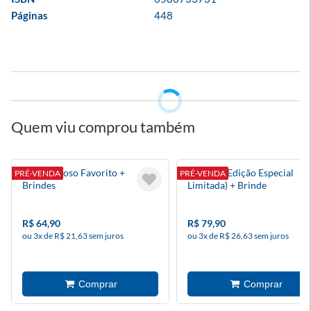
Páginas
448
Quem viu comprou também
Meu Mafioso Favorito +
Quando (Edição Especial
PRÉ-VENDA
PRÉ-VENDA
Brindes
Limitada) + Brinde
R$ 64,90
R$ 79,90
ou 3x de R$ 21,63 sem juros
ou 3x de R$ 26,63 sem juros