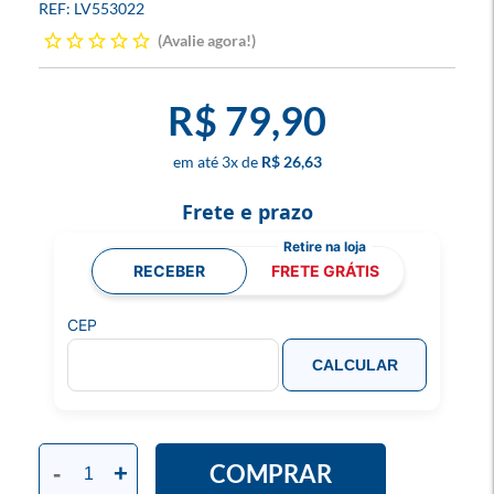
LV553022
Avalie agora!
R$ 79,90
3
x
R$ 26,63
Frete e prazo
RECEBER
FRETE GRÁTIS
CEP
CALCULAR
COMPRAR
-
+