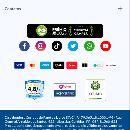
Contatos
ÓTIMO
Distribuidora Curitiba de Papéis e Livros S/A CNPJ: 79.065.181.0001-94 - Rua
General Arnaldo dos Santos, 455 - Uberaba, Curitiba - PR, CEP: 81560-653
Preços, condições de pagamento e valores de frete são válidos exclusivamente
para as compras efetuadas em nosso site, não valendo, necessariamente, para as