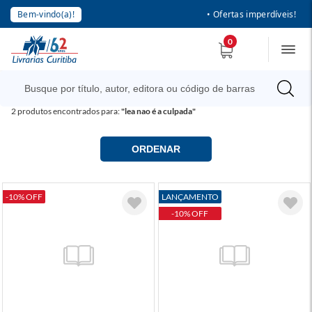
Bem-vindo(a)!
• Ofertas imperdíveis!
0
2
produtos encontrados para:
"lea nao é a culpada"
ORDENAR
-10% OFF
LANÇAMENTO
-10% OFF