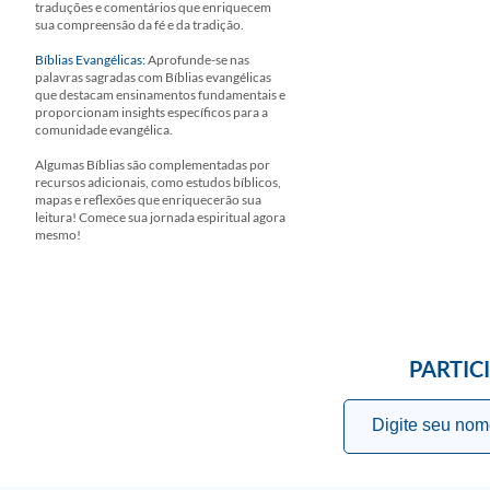
traduções e comentários que enriquecem
sua compreensão da fé e da tradição.
Bíblias Evangélicas:
Aprofunde-se nas
palavras sagradas com Bíblias evangélicas
que destacam ensinamentos fundamentais e
proporcionam insights específicos para a
comunidade evangélica.
Algumas Bíblias são complementadas por
recursos adicionais, como estudos bíblicos,
mapas e reflexões que enriquecerão sua
leitura! Comece sua jornada espiritual agora
mesmo!
PARTIC