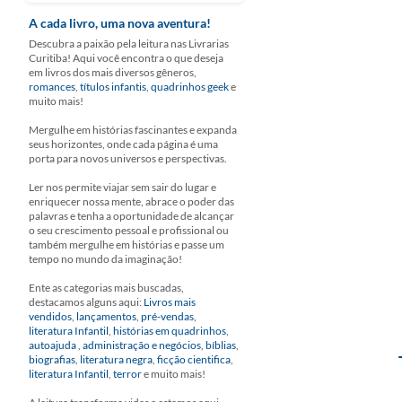
A cada livro, uma nova aventura!
Descubra a paixão pela leitura nas Livrarias
Curitiba! Aqui você encontra o que deseja
em livros dos mais diversos gêneros,
romances
,
títulos infantis
,
quadrinhos geek
e
muito mais!
Mergulhe em histórias fascinantes e expanda
seus horizontes, onde cada página é uma
porta para novos universos e perspectivas.
Ler nos permite viajar sem sair do lugar e
enriquecer nossa mente, abrace o poder das
palavras e tenha a oportunidade de alcançar
o seu crescimento pessoal e profissional ou
também mergulhe em histórias e passe um
tempo no mundo da imaginação!
Ente as categorias mais buscadas,
destacamos alguns aqui:
Livros mais
vendidos
,
lançamentos
,
pré-vendas
,
literatura Infantil
,
histórias em quadrinhos
,
autoajuda
,
administração e negócios
,
bíblias
,
biografias
,
literatura negra
,
ficção cientifica
,
literatura Infantil
,
terror
e muito mais!