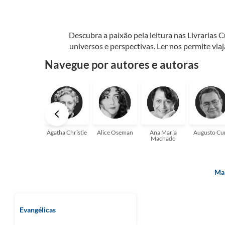
Descubra a paixão pela leitura nas Livrarias 
universos e perspectivas. Ler nos permite via
seu crescimento pessoal e profissional ou 
Navegue por autores e autoras
aqui para
Agatha Christie
Alice Oseman
Ana Maria
Augusto Cu
Machado
Mai
Evangélicas