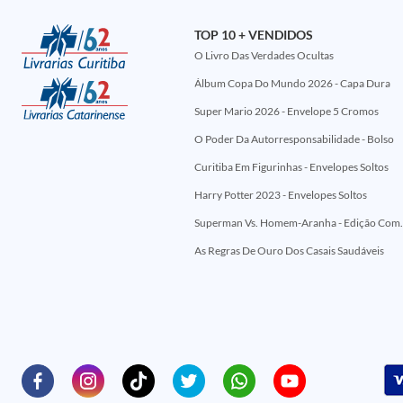
TOP 10 + VENDIDOS
O Livro Das Verdades Ocultas
Álbum Copa Do Mundo 2026 - Capa Dura
Super Mario 2026 - Envelope 5 Cromos
O Poder Da Autorresponsabilidade - Bolso
Curitiba Em Figurinhas - Envelopes Soltos
Harry Potter 2023 - Envelopes Soltos
Superman Vs. Homem-Aranha - Edi
As Regras De Ouro Dos Casais Saudáveis