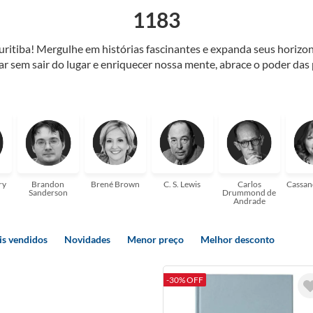
1183
Curitiba! Mergulhe em histórias fascinantes e expanda seus horiz
jar sem sair do lugar e enriquecer nossa mente, abrace o poder das
também mergulhe em histórias e passe um tempo no mundo da imagi
 ajudar a transformar a sua! Tenha certeza, temos o livro perfeito 
ry
Brandon
Brené Brown
C. S. Lewis
Carlos
Cassan
Sanderson
Drummond de
Andrade
s vendidos
Novidades
Menor preço
Melhor desconto
-30% OFF