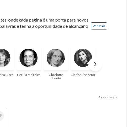
ontes, onde cada página é uma porta para novos
 palavras e tenha a oportunidade de alcançar o
Ver mais
nação! A leitura transforma vidas e estamos
para você!
dra Clare
Cecília Meireles
Charlotte
Clarice Lispector
Colleen Hoover
Brontë
1