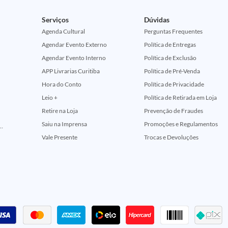
Serviços
Dúvidas
Agenda Cultural
Perguntas Frequentes
Agendar Evento Externo
Política de Entregas
Agendar Evento Interno
Política de Exclusão
APP Livrarias Curitiba
Política de Pré-Venda
Hora do Conto
Política de Privacidade
Leio +
Política de Retirada em Loja
Retire na Loja
Prevenção de Fraudes
Saiu na Imprensa
Promoções e Regulamentos
ção Comemorativa 50 Anos (Encontros Clássicos Dc E Marvel)
Vale Presente
Trocas e Devoluções