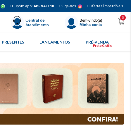
• Siga-nos
• Cupom app:
APPVALE10
• Ofertas imperdíveis!
0
Central de
Bem-vindo(a)
Atendimento
Minha conta
PRESENTES
LANÇAMENTOS
PRÉ-VENDA