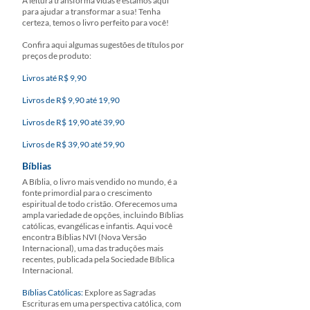
A leitura transforma vidas e estamos aqui
para ajudar a transformar a sua! Tenha
certeza, temos o livro perfeito para você!
Confira aqui algumas sugestões de títulos por
preços de produto:
Livros até R$ 9,90
Livros de R$ 9,90 até 19,90
Livros de R$ 19,90 até 39,90
Livros de R$ 39,90 até 59,90
Bíblias
A Bíblia, o livro mais vendido no mundo, é a
fonte primordial para o crescimento
espiritual de todo cristão. Oferecemos uma
ampla variedade de opções, incluindo Bíblias
católicas, evangélicas e infantis. Aqui você
encontra Bíblias NVI (Nova Versão
Internacional), uma das traduções mais
recentes, publicada pela Sociedade Bíblica
Internacional.
Bíblias Católicas:
Explore as Sagradas
Escrituras em uma perspectiva católica, com