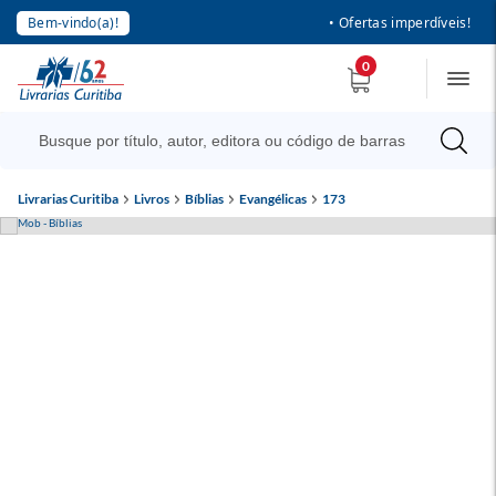
Bem-vindo(a)!
• Ofertas imperdíveis!
0
Livrarias Curitiba
Livros
Bíblias
Evangélicas
173