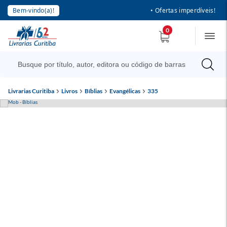
Bem-vindo(a)!
• Ofertas imperdíveis!
0
Livrarias Curitiba
Livros
Bíblias
Evangélicas
335