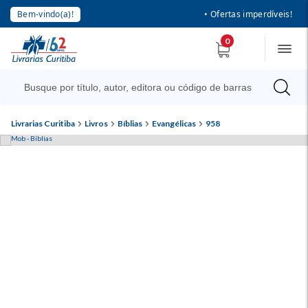
Bem-vindo(a)!
• Ofertas imperdíveis!
0
Livrarias Curitiba
Livros
Bíblias
Evangélicas
958