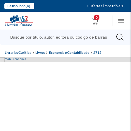
Bem-vindo(a)!
• Ofertas imperdíveis!
0
Livrarias Curitiba
Livros
Economia e Contabilidade
2715