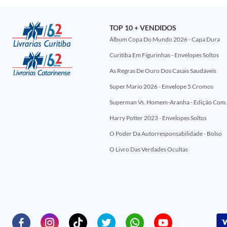
TOP 10 + VENDIDOS
Álbum Copa Do Mundo 2026 - Capa Dura
Curitiba Em Figurinhas - Envelopes Soltos
As Regras De Ouro Dos Casais Saudáveis
Super Mario 2026 - Envelope 5 Cromos
Superman Vs. Homem-Aranha - Edi
Harry Potter 2023 - Envelopes Soltos
O Poder Da Autorresponsabilidade - Bolso
O Livro Das Verdades Ocultas