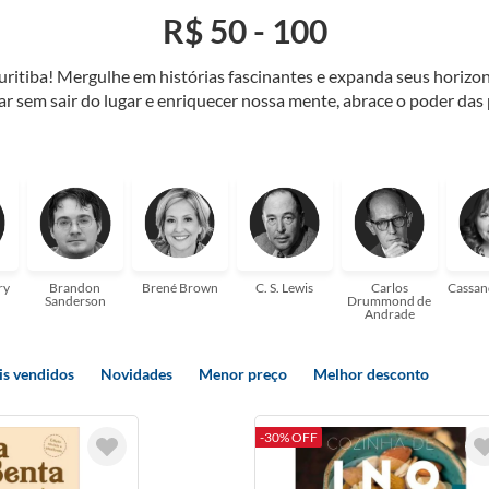
R$ 50 - 100
Curitiba! Mergulhe em histórias fascinantes e expanda seus horiz
jar sem sair do lugar e enriquecer nossa mente, abrace o poder das
também mergulhe em histórias e passe um tempo no mundo da imagi
 ajudar a transformar a sua! Tenha certeza, temos o livro perfeito 
ry
Brandon
Brené Brown
C. S. Lewis
Carlos
Cassan
Sanderson
Drummond de
Andrade
s vendidos
Novidades
Menor preço
Melhor desconto
-30% OFF