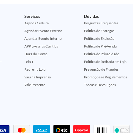
Serviços
Dúvidas
Agenda Cultural
Perguntas Frequentes
Agendar Evento Externo
Política de Entregas
Agendar Evento Interno
Política de Exclusão
APP Livrarias Curitiba
Política de Pré-Venda
Hora do Conto
Política de Privacidade
ção Comemorativa 50 Anos (Encontros Clássicos Dc E Marvel)
Leio +
Política de Retirada em Loja
Retire na Loja
Prevenção de Fraudes
Saiu na Imprensa
Promoções e Regulamentos
Vale Presente
Trocas e Devoluções