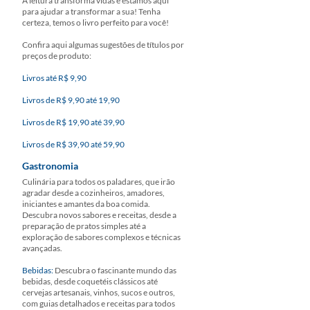
A leitura transforma vidas e estamos aqui
para ajudar a transformar a sua! Tenha
certeza, temos o livro perfeito para você!
Confira aqui algumas sugestões de títulos por
preços de produto:
Livros até R$ 9,90
Livros de R$ 9,90 até 19,90
Livros de R$ 19,90 até 39,90
Livros de R$ 39,90 até 59,90
Gastronomia
Culinária para todos os paladares, que irão
agradar desde a cozinheiros, amadores,
iniciantes e amantes da boa comida.
Descubra novos sabores e receitas, desde a
preparação de pratos simples até a
exploração de sabores complexos e técnicas
avançadas.
Bebidas:
Descubra o fascinante mundo das
bebidas, desde coquetéis clássicos até
cervejas artesanais, vinhos, sucos e outros,
com guias detalhados e receitas para todos