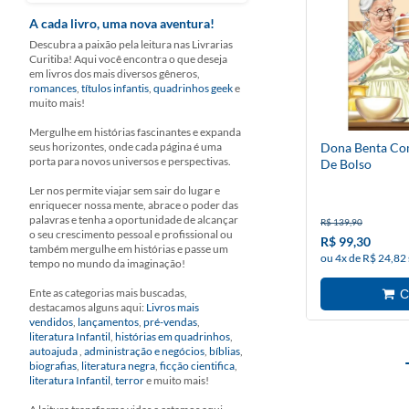
A cada livro, uma nova aventura!
Descubra a paixão pela leitura nas Livrarias
Curitiba! Aqui você encontra o que deseja
em livros dos mais diversos gêneros,
romances
,
títulos infantis
,
quadrinhos geek
e
muito mais!
Mergulhe em histórias fascinantes e expanda
seus horizontes, onde cada página é uma
Dona Benta Co
porta para novos universos e perspectivas.
De Bolso
Ler nos permite viajar sem sair do lugar e
enriquecer nossa mente, abrace o poder das
palavras e tenha a oportunidade de alcançar
R$ 139,90
o seu crescimento pessoal e profissional ou
R$ 99,30
também mergulhe em histórias e passe um
ou 4x de R$ 24,82
tempo no mundo da imaginação!
Ente as categorias mais buscadas,
destacamos alguns aqui:
Livros mais
vendidos
,
lançamentos
,
pré-vendas
,
literatura Infantil
,
histórias em quadrinhos
,
autoajuda
,
administração e negócios
,
bíblias
,
biografias
,
literatura negra
,
ficção cientifica
,
literatura Infantil
,
terror
e muito mais!