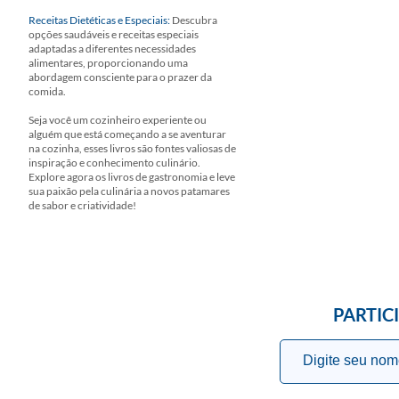
Receitas Dietéticas e Especiais:
Descubra
opções saudáveis e receitas especiais
adaptadas a diferentes necessidades
alimentares, proporcionando uma
abordagem consciente para o prazer da
comida.
Seja você um cozinheiro experiente ou
alguém que está começando a se aventurar
na cozinha, esses livros são fontes valiosas de
inspiração e conhecimento culinário.
Explore agora os livros de gastronomia e leve
sua paixão pela culinária a novos patamares
de sabor e criatividade!
PARTIC