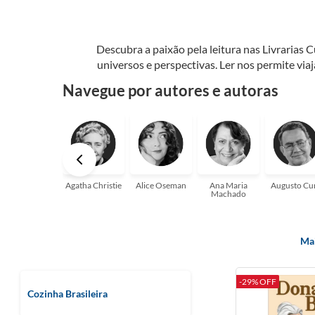
Descubra a paixão pela leitura nas Livrarias 
universos e perspectivas. Ler nos permite via
seu crescimento pessoal e profissional ou 
Navegue por autores e autoras
aqui para
Agatha Christie
Alice Oseman
Ana Maria
Augusto Cu
Machado
Mai
-29% OFF
Cozinha Brasileira