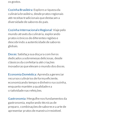
os gostos.
Cozinha Brasileira:
Explore a riqueza da
culinária brasileira, desde pratos regionais
até receitas tradicionais que destacam a
diversidade de sabores do país.
Cozinha Internacional e Regional:
Viaje pelo
mundo através da culinária, explorando
pratos icônicos de diferentes regiões e
descobrindo a autenticidade de sabores
globais.
Doces:
Satisfaça sua doçura com livros
dedicados a sobremesas deliciosas, desde
clássicos da confeitaria até criações
inovadoras que elevam o mundo dos doces.
Economia Doméstica:
Aprenda a gerenciar
recursos culinários de forma eficiente,
economizando tempo e dinheiro na cozinha,
enquanto mantém a qualidade e a
criatividade nas refeições.
Gastronomia:
Mergulhe nos fundamentos da
gastronomia, explorando técnicas de
preparo, combinações de sabores e a arte de
apresentar pratos de maneira irresistível.