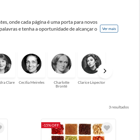
ontes, onde cada página é uma porta para novos
 palavras e tenha a oportunidade de alcançar o
Ver mais
nação! A leitura transforma vidas e estamos
para você!
dra Clare
Cecília Meireles
Charlotte
Clarice Lispector
Colleen Hoover
Brontë
3
-15% OFF