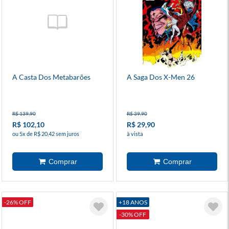
A Casta Dos Metabarões
A Saga Dos X-Men 26
R$ 139,90
R$ 39,90
R$ 102,10
R$ 29,90
ou 5x de R$ 20,42 sem juros
à vista
-26% OFF
+18 ANOS
-30% OFF