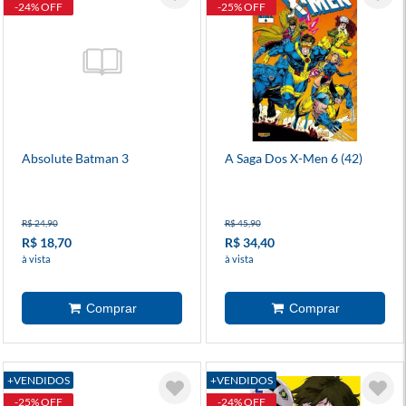
-24% OFF
-25% OFF
Absolute Batman 3
A Saga Dos X-Men 6 (42)
R$ 24,90
R$ 45,90
R$ 18,70
R$ 34,40
à vista
à vista
+VENDIDOS
+VENDIDOS
-25% OFF
-24% OFF