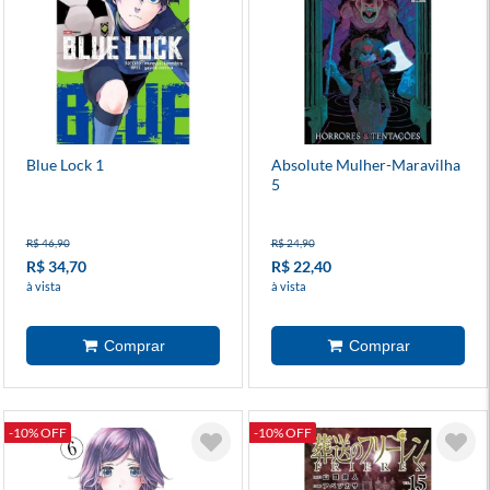
Blue Lock 1
Absolute Mulher-Maravilha
5
R$ 46,90
R$ 24,90
R$ 34,70
R$ 22,40
à vista
à vista
-10% OFF
-10% OFF