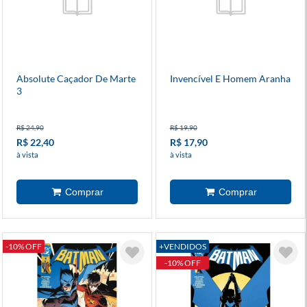
Absolute Caçador De Marte
Invencível E Homem Aranha
3
R$ 24,90
R$ 19,90
R$ 22,40
R$ 17,90
à vista
à vista
-10% OFF
+VENDIDOS
-10% OFF