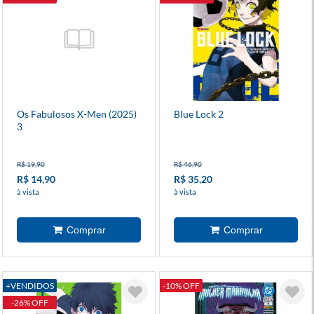
Os Fabulosos X-Men (2025)
Blue Lock 2
3
R$ 19,90
R$ 46,90
R$ 14,90
R$ 35,20
à vista
à vista
+VENDIDOS
-10% OFF
-26% OFF