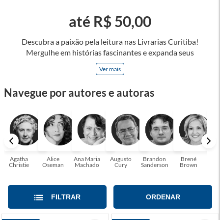
até R$ 50,00
Descubra a paixão pela leitura nas Livrarias Curitiba!
Mergulhe em histórias fascinantes e expanda seus
horizontes, onde cada página é uma porta para novos
Ver mais
universos e perspectivas. Ler nos permite viajar sem sair do
lugar e enriquecer nossa mente, abrace o poder das palavras
Navegue por autores e autoras
e tenha a oportunidade de alcançar o seu crescimento
pessoal e profissional ou também mergulhe em histórias e
passe um tempo no mundo da imaginação! A leitura
transforma vidas e estamos aqui para ajudar a transformar a
sua! Tenha certeza, temos o livro perfeito para você!
Agatha
Alice
Ana Maria
Augusto
Brandon
Brené
C. S
Christie
Oseman
Machado
Cury
Sanderson
Brown
FILTRAR
ORDENAR