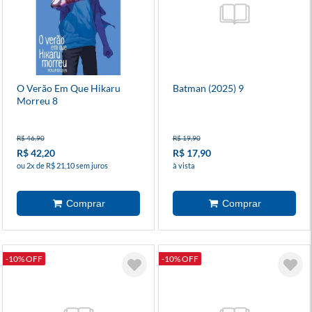
O Verão Em Que Hikaru
Batman (2025) 9
Morreu 8
R$ 46,90
R$ 19,90
R$ 42,20
R$ 17,90
ou 2x de R$ 21,10 sem juros
à vista
-10% OFF
-10% OFF