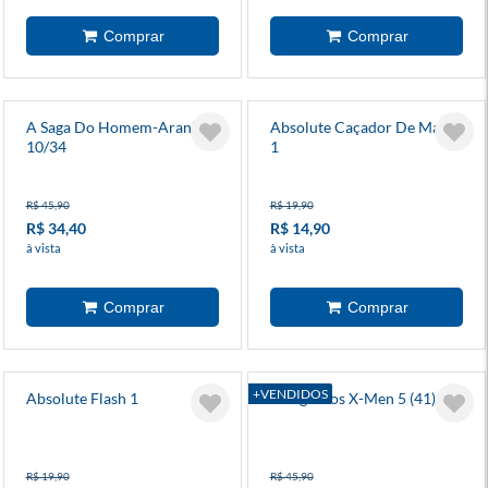
A Saga Do Homem-Aranha
Absolute Caçador De Marte
10/34
1
R$ 45,90
R$ 19,90
R$ 34,40
R$ 14,90
à vista
à vista
+VENDIDOS
Absolute Flash 1
A Saga Dos X-Men 5 (41)
R$ 19,90
R$ 45,90