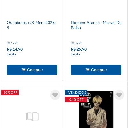
Os Fabulosos X-Men (2025)
Homem-Aranha - Marvel De
9
Bolso
R$ 19,90
R$ 39,90
R$ 14,90
R$ 29,90
à vista
à vista
-10% OFF
+VENDIDOS
-24% OFF