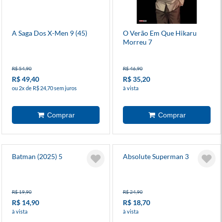
A Saga Dos X-Men 9 (45)
O Verão Em Que Hikaru
Morreu 7
R$ 54,90
R$ 46,90
R$ 49,40
R$ 35,20
ou 2x de R$ 24,70 sem juros
à vista
Batman (2025) 5
Absolute Superman 3
R$ 19,90
R$ 24,90
R$ 14,90
R$ 18,70
à vista
à vista