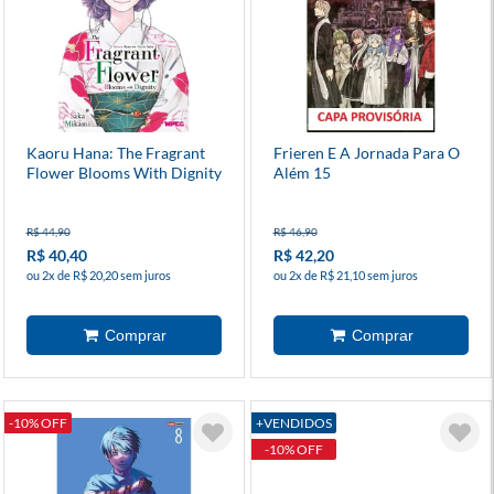
Kaoru Hana: The Fragrant
Frieren E A Jornada Para O
Flower Blooms With Dignity
Além 15
6
R$ 44,90
R$ 46,90
R$ 40,40
R$ 42,20
ou 2x de R$ 20,20 sem juros
ou 2x de R$ 21,10 sem juros
-10% OFF
+VENDIDOS
-10% OFF