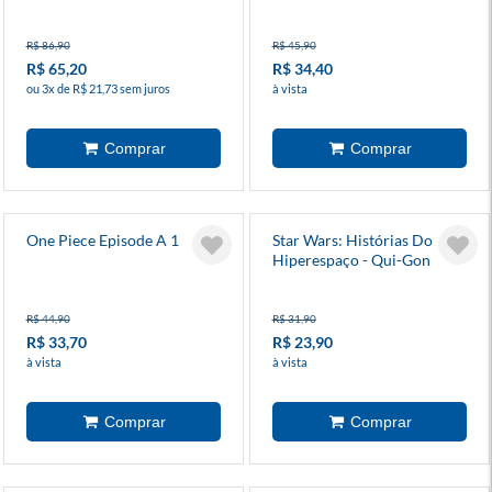
Tempestade
R$ 86,90
R$ 45,90
R$ 65,20
R$ 34,40
ou 3x de R$ 21,73 sem juros
à vista
One Piece Episode A 1
Star Wars: Histórias Do
Hiperespaço - Qui-Gon
R$ 44,90
R$ 31,90
R$ 33,70
R$ 23,90
à vista
à vista