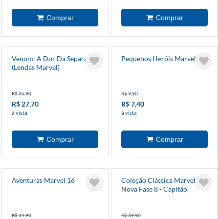
Venom: A Dor Da Separação
Pequenos Heróis Marvel 8
(Lendas Marvel)
R$ 36,90
R$ 9,90
R$ 27,70
R$ 7,40
à vista
à vista
Aventuras Marvel 16
Coleção Clássica Marvel:
Nova Fase 8 - Capitão
América 5
R$ 14,90
R$ 39,90