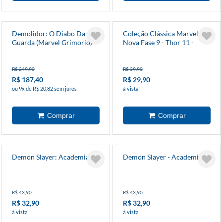
Demolidor: O Diabo Da
Coleção Clássica Marvel:
Guarda (Marvel Grimorio)
Nova Fase 9 - Thor 11 -
Campo De Batalha: Terra!
R$ 249,90
R$ 39,90
R$ 187,40
R$ 29,90
ou 9x de R$ 20,82 sem juros
à vista
Demon Slayer: Academia 5
Demon Slayer - Academia 4
R$ 43,90
R$ 43,90
R$ 32,90
R$ 32,90
à vista
à vista