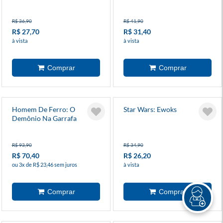
R$ 36,90
R$ 41,90
R$ 27,70
R$ 31,40
à vista
à vista
Homem De Ferro: O
Star Wars: Ewoks
Demônio Na Garrafa
(Marvel Essenciais)
R$ 93,90
R$ 34,90
R$ 70,40
R$ 26,20
ou 3x de R$ 23,46 sem juros
à vista