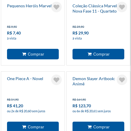
Pequenos Heróis Marvel 9
Coleção Clássica Marvel:
Nova Fase 11 - Quarteto
Fantástico 15
R$ 9,90
R$ 39,90
R$ 7,40
R$ 29,90
à vista
à vista
One Piece A - Novel
Demon Slayer Artbook:
Animê
R$ 54,90
R$ 164,90
R$ 41,20
R$ 123,70
ou 2x de R$ 20,60 sem juros
ou 6x de R$ 20,61 sem juros