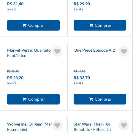
R$ 31,40
R$ 29,90
à vista
à vista
Marvel-Verse: Quarteto
One Piece Episode A 2
Fantástico
R$ 30,90
R$ 44,90
R$ 23,20
R$ 33,70
à vista
à vista
Wolverine: Origem (Marvel
Star Wars: The High
Essenciais)
Republic - Filhos Da