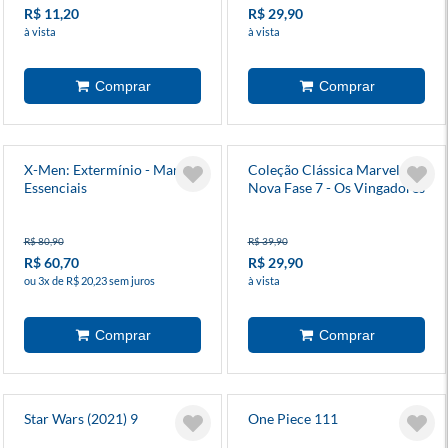
R$ 11,20
R$ 29,90
à vista
à vista
X-Men: Extermínio - Marvel
Coleção Clássica Marvel:
Essenciais
Nova Fase 7 - Os Vingadores
8
R$ 80,90
R$ 39,90
R$ 60,70
R$ 29,90
ou 3x de R$ 20,23 sem juros
à vista
Star Wars (2021) 9
One Piece 111