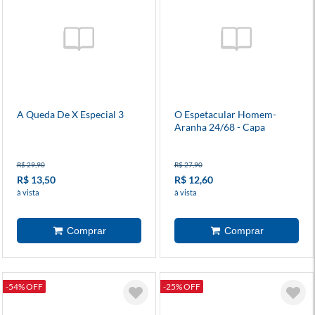
A Queda De X Especial 3
O Espetacular Homem-
Aranha 24/68 - Capa
Variante 1
R$ 29,90
R$ 27,90
R$ 13,50
R$ 12,60
à vista
à vista
-54% OFF
-25% OFF