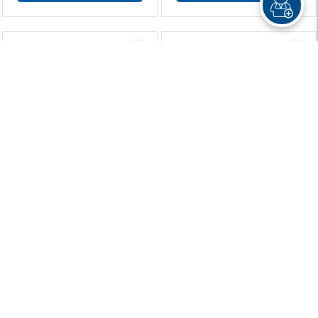
Battle Royale Omnibus 4
Vou Me Apaixonar Por Você
Mesmo Assim 8
R$ 169,90
R$ 43,90
R$ 127,40
R$ 32,90
ou 6x de R$ 21,23 sem juros
à vista
Marriage Toxin 5
Mermaid Melody - Pichi
Pichi Pitch 3
R$ 43,90
R$ 99,90
R$ 32,90
R$ 45,00
à vista
ou 2x de R$ 22,50 sem juros