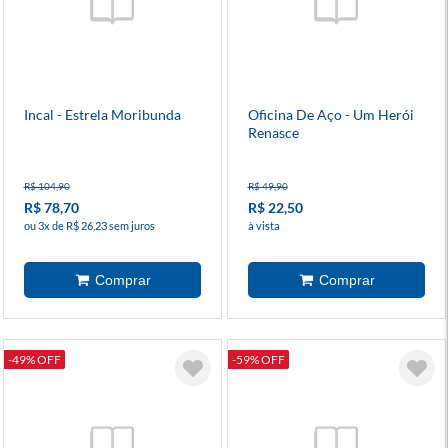
Incal - Estrela Moribunda
Oficina De Aço - Um Herói
Renasce
R$ 104,90
R$ 49,90
R$ 78,70
R$ 22,50
ou 3x de R$ 26,23 sem juros
à vista
-49% OFF
-59% OFF