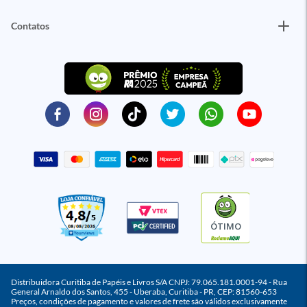
Contatos
ÓTIMO
Distribuidora Curitiba de Papéis e Livros S/A CNPJ: 79.065.181.0001-94 - Rua
General Arnaldo dos Santos, 455 - Uberaba, Curitiba - PR, CEP: 81560-653
Preços, condições de pagamento e valores de frete são válidos exclusivamente