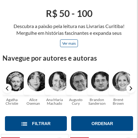
R$ 50 - 100
Descubra a paixão pela leitura nas Livrarias Curitiba!
Mergulhe em histórias fascinantes e expanda seus
horizontes, onde cada página é uma porta para novos
Ver mais
universos e perspectivas. Ler nos permite viajar sem sair do
lugar e enriquecer nossa mente, abrace o poder das palavras
Navegue por autores e autoras
e tenha a oportunidade de alcançar o seu crescimento
pessoal e profissional ou também mergulhe em histórias e
passe um tempo no mundo da imaginação! A leitura
transforma vidas e estamos aqui para ajudar a transformar a
sua! Tenha certeza, temos o livro perfeito para você!
Agatha
Alice
Ana Maria
Augusto
Brandon
Brené
C. S
Christie
Oseman
Machado
Cury
Sanderson
Brown
FILTRAR
ORDENAR