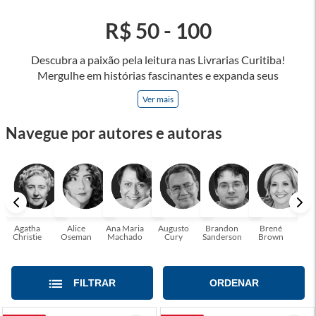
R$ 50 - 100
Descubra a paixão pela leitura nas Livrarias Curitiba!
Mergulhe em histórias fascinantes e expanda seus
horizontes, onde cada página é uma porta para novos
Ver mais
universos e perspectivas. Ler nos permite viajar sem sair do
lugar e enriquecer nossa mente, abrace o poder das palavras
Navegue por autores e autoras
e tenha a oportunidade de alcançar o seu crescimento
pessoal e profissional ou também mergulhe em histórias e
passe um tempo no mundo da imaginação! A leitura
transforma vidas e estamos aqui para ajudar a transformar a
sua! Tenha certeza, temos o livro perfeito para você!
Agatha
Alice
Ana Maria
Augusto
Brandon
Brené
C. S
Christie
Oseman
Machado
Cury
Sanderson
Brown
FILTRAR
ORDENAR