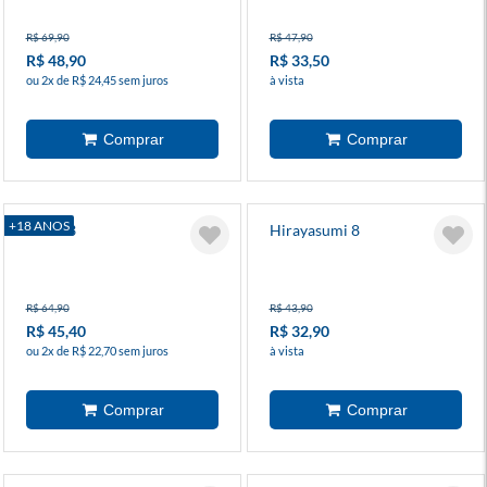
R$ 69,90
R$ 47,90
R$ 48,90
R$ 33,50
ou 2x de R$ 24,45 sem juros
à vista
+18 ANOS
Fobia 3
Hirayasumi 8
R$ 64,90
R$ 43,90
R$ 45,40
R$ 32,90
ou 2x de R$ 22,70 sem juros
à vista