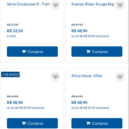
Série Doukyusei 8 - Part 2
Kamen Rider Kuuga Big 8
R$ 47,90
R$ 69,90
R$ 33,50
R$ 48,90
à vista
ou 2x de R$ 24,45 sem juros
+18 ANOS
Blade 6
Alice Never After
R$ 69,90
R$ 69,90
R$ 48,90
R$ 48,90
ou 2x de R$ 24,45 sem juros
ou 2x de R$ 24,45 sem juros