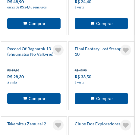
R$ 48,90
R$ 24,40
ou 2x de R$ 24,45 sem juros
à vista
Record Of Ragnarok 13
Final Fantasy Lost Stranger
(Shuumatsu No Valkyrie)
10
R$ 39,90
R$ 47,90
R$ 28,30
R$ 33,50
à vista
à vista
Takemitsu Zamurai 2
Clube Dos Exploradores