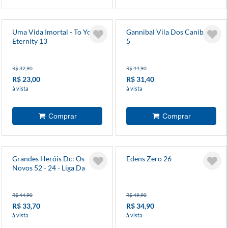
Uma Vida Imortal - To Your
Gannibal Vila Dos Canibais
Eternity 13
5
R$ 32,90
R$ 44,90
R$ 23,00
R$ 31,40
à vista
à vista
Grandes Heróis Dc: Os
Edens Zero 26
Novos 52 - 24 - Liga Da
Justiça
R$ 44,90
R$ 49,90
R$ 33,70
R$ 34,90
à vista
à vista