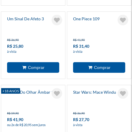
Um Sinal De Afeto 3
One Piece 109
R$ 36,90
R$ 41,90
R$ 25,80
R$ 31,40
à vista
à vista
+18 ANOS
Iraúna Do Olhar Âmbar 1
Star Wars: Mace Windu
R$ 59,90
R$ 36,90
R$ 41,90
R$ 27,70
ou 2x de R$ 20,95 sem juros
à vista