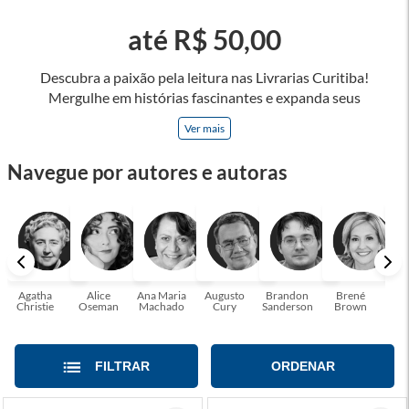
até R$ 50,00
Descubra a paixão pela leitura nas Livrarias Curitiba!
Mergulhe em histórias fascinantes e expanda seus
horizontes, onde cada página é uma porta para novos
Ver mais
universos e perspectivas. Ler nos permite viajar sem sair do
lugar e enriquecer nossa mente, abrace o poder das palavras
Navegue por autores e autoras
e tenha a oportunidade de alcançar o seu crescimento
pessoal e profissional ou também mergulhe em histórias e
passe um tempo no mundo da imaginação! A leitura
transforma vidas e estamos aqui para ajudar a transformar a
sua! Tenha certeza, temos o livro perfeito para você!
Agatha
Alice
Ana Maria
Augusto
Brandon
Brené
C. S
Christie
Oseman
Machado
Cury
Sanderson
Brown
FILTRAR
ORDENAR