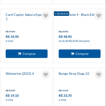
+18 ANOS
Card Captor Sakura Especial
Death Note 4 - Black Edition
1
R$ 49,90
R$ 69,90
R$ 34,90
R$ 48,90
à vista
ou 2x de R$ 24,45 sem juros
Wolverine (2022) 4
Bungo Stray Dogs 22
R$ 31,90
R$ 44,90
R$ 19,10
R$ 33,70
à vista
à vista