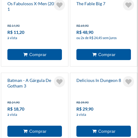
Os Fabulosos X-Men (2025)
The Fable Big 7
1
R$ 14,90
R$ 69,90
R$ 11,20
R$ 48,90
à vista
ou 2x de R$ 24,45 sem juros
Batman - A Gárgula De
Delicious In Dungeon 8
Gotham 3
R$ 24,90
R$ 39,90
R$ 18,70
R$ 29,90
à vista
à vista