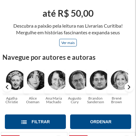
até R$ 50,00
Descubra a paixão pela leitura nas Livrarias Curitiba!
Mergulhe em histórias fascinantes e expanda seus
horizontes, onde cada página é uma porta para novos
Ver mais
universos e perspectivas. Ler nos permite viajar sem sair do
lugar e enriquecer nossa mente, abrace o poder das palavras
Navegue por autores e autoras
e tenha a oportunidade de alcançar o seu crescimento
pessoal e profissional ou também mergulhe em histórias e
passe um tempo no mundo da imaginação! A leitura
transforma vidas e estamos aqui para ajudar a transformar a
sua! Tenha certeza, temos o livro perfeito para você!
Agatha
Alice
Ana Maria
Augusto
Brandon
Brené
C. S
Christie
Oseman
Machado
Cury
Sanderson
Brown
FILTRAR
ORDENAR