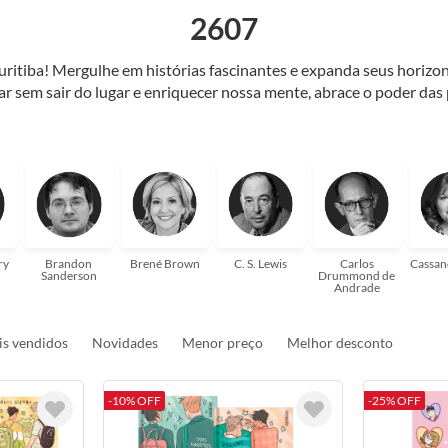
2607
Curitiba! Mergulhe em histórias fascinantes e expanda seus horiz
jar sem sair do lugar e enriquecer nossa mente, abrace o poder das
também mergulhe em histórias e passe um tempo no mundo da imagi
 ajudar a transformar a sua! Tenha certeza, temos o livro perfeito 
ry
Brandon
Brené Brown
C. S. Lewis
Carlos
Cassan
Sanderson
Drummond de
Andrade
s vendidos
Novidades
Menor preço
Melhor desconto
-10% OFF
-25% OFF