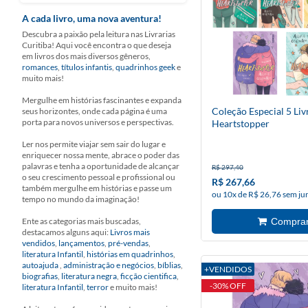
A cada livro, uma nova aventura!
Descubra a paixão pela leitura nas Livrarias
Curitiba! Aqui você encontra o que deseja
em livros dos mais diversos gêneros,
romances
,
títulos infantis
,
quadrinhos geek
e
muito mais!
Mergulhe em histórias fascinantes e expanda
Coleção Especial 5 Liv
seus horizontes, onde cada página é uma
porta para novos universos e perspectivas.
Heartstopper
Ler nos permite viajar sem sair do lugar e
enriquecer nossa mente, abrace o poder das
palavras e tenha a oportunidade de alcançar
R$ 297,40
o seu crescimento pessoal e profissional ou
R$ 267,66
também mergulhe em histórias e passe um
ou 10x de R$ 26,76 sem ju
tempo no mundo da imaginação!
Ente as categorias mais buscadas,
destacamos alguns aqui:
Livros mais
vendidos
,
lançamentos
,
pré-vendas
,
literatura Infantil
,
histórias em quadrinhos
,
autoajuda
,
administração e negócios
,
bíblias
,
+VENDIDOS
biografias
,
literatura negra
,
ficção cientifica
,
-30% OFF
literatura Infantil
,
terror
e muito mais!