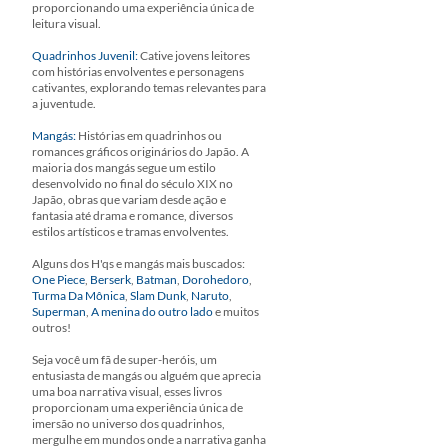
proporcionando uma experiência única de
leitura visual.
Quadrinhos Juvenil:
Cative jovens leitores
com histórias envolventes e personagens
cativantes, explorando temas relevantes para
a juventude.
Mangás:
Histórias em quadrinhos ou
romances gráficos originários do Japão. A
maioria dos mangás segue um estilo
desenvolvido no final do século XIX no
Japão, obras que variam desde ação e
fantasia até drama e romance, diversos
estilos artísticos e tramas envolventes.
Alguns dos H'qs e mangás mais buscados:
One Piece
,
Berserk
,
Batman
,
Dorohedoro
,
Turma Da Mônica
,
Slam Dunk
,
Naruto
,
Superman
,
A menina do outro lado
e muitos
outros!
Seja você um fã de super-heróis, um
entusiasta de mangás ou alguém que aprecia
uma boa narrativa visual, esses livros
proporcionam uma experiência única de
imersão no universo dos quadrinhos,
mergulhe em mundos onde a narrativa ganha