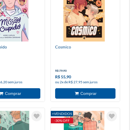
pido
Cosmico
R$ 79,90
R$ 55,90
26,20 sem juros
ou 2x de R$ 27,95 sem juros
+VENDIDOS
-30% OFF