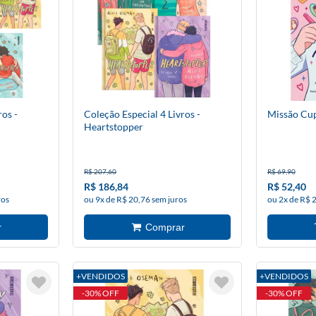
ros -
Coleção Especial 4 Livros -
Missão Cu
Heartstopper
R$ 207,60
R$ 69,90
R$ 186,84
R$ 52,40
ros
ou 9x de R$ 20,76 sem juros
ou 2x de R$ 
+VENDIDOS
+VENDIDOS
-30% OFF
-30% OFF