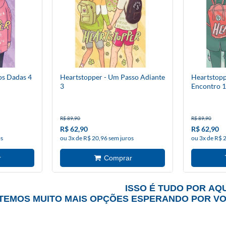
os Dadas 4
Heartstopper - Um Passo Adiante
Heartstopp
3
Encontro 1
R$ 89,90
R$ 89,90
R$ 62,90
R$ 62,90
os
ou 3x de R$ 20,96 sem juros
ou 3x de R$ 
ISSO É TUDO POR AQU
TEMOS MUITO MAIS OPÇÕES ESPERANDO POR V