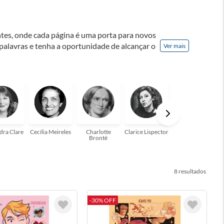
ontes, onde cada página é uma porta para novos
 palavras e tenha a oportunidade de alcançar o
Ver mais
nação! A leitura transforma vidas e estamos
para você!
dra Clare
Cecília Meireles
Charlotte
Clarice Lispector
Colleen Hoover
Brontë
8
-30% OFF