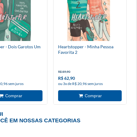
er - Dois Garotos Um
Heartstopper - Minha Pessoa
Favorita 2
R$ 89,90
R$ 62,90
20,96 sem juros
ou 3x de R$ 20,96 sem juros
I
OCÊ EM NOSSAS CATEGORIAS