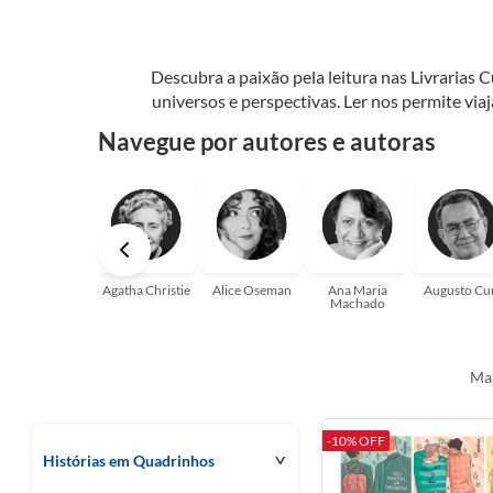
Descubra a paixão pela leitura nas Livrarias 
universos e perspectivas. Ler nos permite via
seu crescimento pessoal e profissional ou 
Navegue por autores e autoras
aqui para
Agatha Christie
Alice Oseman
Ana Maria
Augusto Cu
Machado
Mai
-10% OFF
Histórias em Quadrinhos