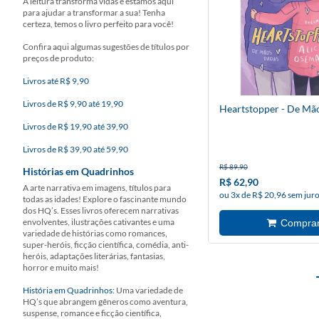
A leitura transforma vidas e estamos aqui
para ajudar a transformar a sua! Tenha
certeza, temos o livro perfeito para você!
Confira aqui algumas sugestões de títulos por
preços de produto:
Livros até R$ 9,90
Livros de R$ 9,90 até 19,90
Heartstopper - De Mã
Livros de R$ 19,90 até 39,90
Livros de R$ 39,90 até 59,90
R$ 89,90
Histórias em Quadrinhos
R$ 62,90
A arte narrativa em imagens, títulos para
ou 3x de R$ 20,96 sem jur
todas as idades! Explore o fascinante mundo
dos HQ’s. Esses livros oferecem narrativas
envolventes, ilustrações cativantes e uma
variedade de histórias como romances,
super-heróis, ficção científica, comédia, anti-
heróis, adaptações literárias, fantasias,
horror e muito mais!
História em Quadrinhos:
Uma variedade de
HQ’s que abrangem gêneros como aventura,
suspense, romance e ficção científica,