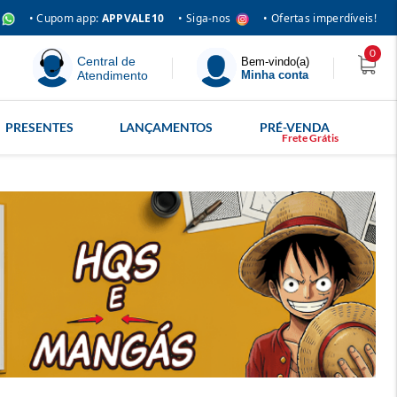
• Siga-nos
• Cupom app:
APPVALE10
• Ofertas imperdíveis!
0
Central de
Bem-vindo(a)
Atendimento
Minha conta
PRESENTES
LANÇAMENTOS
PRÉ-VENDA