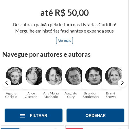
até R$ 50,00
Descubra a paixão pela leitura nas Livrarias Curitiba!
Mergulhe em histórias fascinantes e expanda seus
horizontes, onde cada página é uma porta para novos
Ver mais
universos e perspectivas. Ler nos permite viajar sem sair do
lugar e enriquecer nossa mente, abrace o poder das palavras
Navegue por autores e autoras
e tenha a oportunidade de alcançar o seu crescimento
pessoal e profissional ou também mergulhe em histórias e
passe um tempo no mundo da imaginação! A leitura
transforma vidas e estamos aqui para ajudar a transformar a
sua! Tenha certeza, temos o livro perfeito para você!
Agatha
Alice
Ana Maria
Augusto
Brandon
Brené
C. S
Christie
Oseman
Machado
Cury
Sanderson
Brown
FILTRAR
ORDENAR