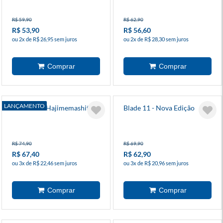
R$ 59,90
R$ 62,90
R$ 53,90
R$ 56,60
ou 2x de R$ 26,95 sem juros
ou 2x de R$ 28,30 sem juros
LANÇAMENTO
Kamisama Hajimemashita 4
Blade 11 - Nova Edição
R$ 74,90
R$ 69,90
R$ 67,40
R$ 62,90
ou 3x de R$ 22,46 sem juros
ou 3x de R$ 20,96 sem juros