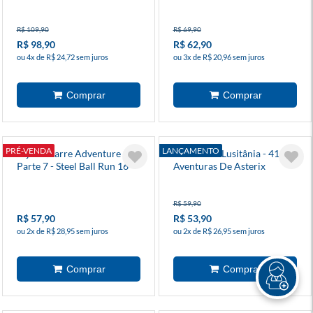
Pudim
R$ 109,90
R$ 69,90
R$ 98,90
R$ 62,90
ou 4x de R$ 24,72 sem juros
ou 3x de R$ 20,96 sem juros
PRÉ-VENDA
LANÇAMENTO
Jojos Bizarre Adventure -
Asterix Na Lusitânia - 41 As
Parte 7 - Steel Ball Run 16
Aventuras De Asterix
R$ 59,90
R$ 57,90
R$ 53,90
ou 2x de R$ 28,95 sem juros
ou 2x de R$ 26,95 sem juros