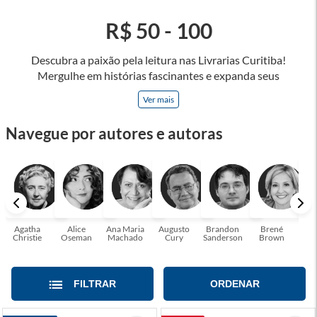
R$ 50 - 100
Descubra a paixão pela leitura nas Livrarias Curitiba!
Mergulhe em histórias fascinantes e expanda seus
horizontes, onde cada página é uma porta para novos
Ver mais
universos e perspectivas. Ler nos permite viajar sem sair do
lugar e enriquecer nossa mente, abrace o poder das palavras
Navegue por autores e autoras
e tenha a oportunidade de alcançar o seu crescimento
pessoal e profissional ou também mergulhe em histórias e
passe um tempo no mundo da imaginação! A leitura
transforma vidas e estamos aqui para ajudar a transformar a
sua! Tenha certeza, temos o livro perfeito para você!
Agatha
Alice
Ana Maria
Augusto
Brandon
Brené
C. S
Christie
Oseman
Machado
Cury
Sanderson
Brown
FILTRAR
ORDENAR