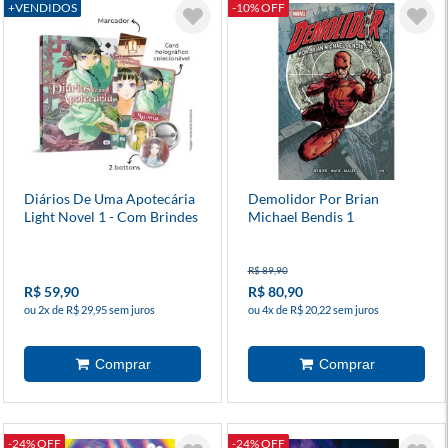
+VENDIDOS
-10% OFF
Diários De Uma Apotecária
Demolidor Por Brian
Light Novel 1 - Com Brindes
Michael Bendis 1
R$ 89,90
R$ 59,90
R$ 80,90
ou 2x de R$ 29,95 sem juros
ou 4x de R$ 20,22 sem juros
-24% OFF
-24% OFF