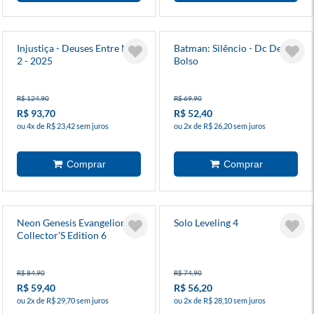
Injustiça - Deuses Entre Nós
Batman: Silêncio - Dc De
2 - 2025
Bolso
R$ 124,90
R$ 69,90
R$ 93,70
R$ 52,40
ou 4x de R$ 23,42 sem juros
ou 2x de R$ 26,20 sem juros
Neon Genesis Evangelion
Solo Leveling 4
Collector'S Edition 6
R$ 84,90
R$ 74,90
R$ 59,40
R$ 56,20
ou 2x de R$ 29,70 sem juros
ou 2x de R$ 28,10 sem juros