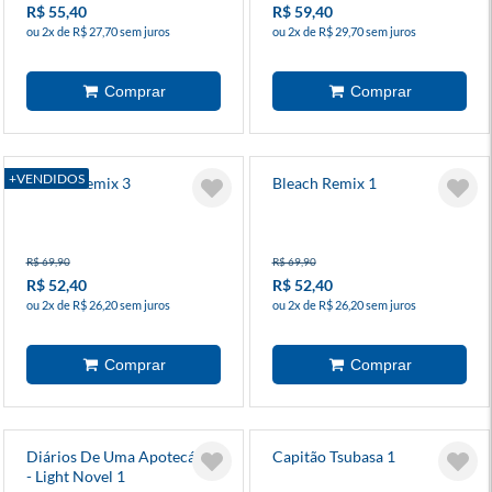
R$ 55,40
R$ 59,40
ou 2x de R$ 27,70 sem juros
ou 2x de R$ 29,70 sem juros
+VENDIDOS
Bleach Remix 3
Bleach Remix 1
R$ 69,90
R$ 69,90
R$ 52,40
R$ 52,40
ou 2x de R$ 26,20 sem juros
ou 2x de R$ 26,20 sem juros
Diários De Uma Apotecária
Capitão Tsubasa 1
- Light Novel 1