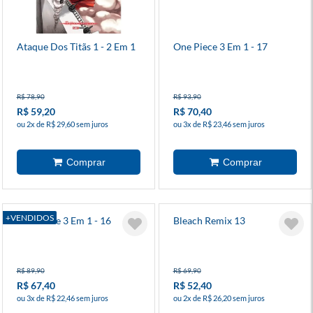
Ataque Dos Titãs 1 - 2 Em 1
One Piece 3 Em 1 - 17
R$ 78,90
R$ 93,90
R$ 59,20
R$ 70,40
ou 2x de R$ 29,60 sem juros
ou 3x de R$ 23,46 sem juros
+VENDIDOS
One Piece 3 Em 1 - 16
Bleach Remix 13
R$ 89,90
R$ 69,90
R$ 67,40
R$ 52,40
ou 3x de R$ 22,46 sem juros
ou 2x de R$ 26,20 sem juros