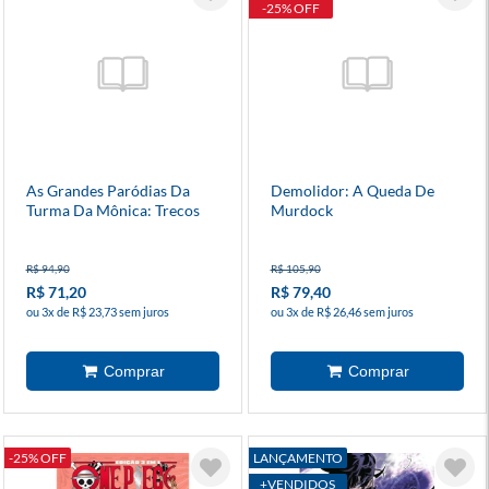
-25% OFF
As Grandes Paródias Da
Demolidor: A Queda De
Turma Da Mônica: Trecos
Murdock
Estranhos - Capa Dura
R$ 94,90
R$ 105,90
R$ 71,20
R$ 79,40
ou 3x de R$ 23,73 sem juros
ou 3x de R$ 26,46 sem juros
-25% OFF
LANÇAMENTO
+VENDIDOS