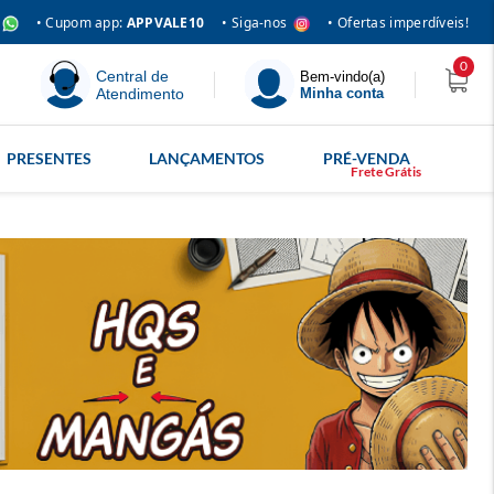
• Siga-nos
• Cupom app:
APPVALE10
• Ofertas imperdíveis!
0
Central de
Bem-vindo(a)
Atendimento
Minha conta
PRESENTES
LANÇAMENTOS
PRÉ-VENDA