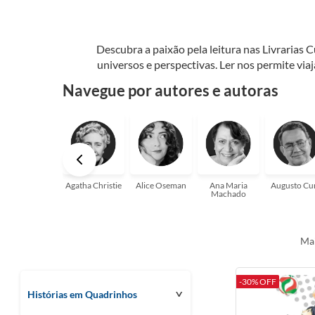
Descubra a paixão pela leitura nas Livrarias 
universos e perspectivas. Ler nos permite via
seu crescimento pessoal e profissional ou 
Navegue por autores e autoras
aqui para
Agatha Christie
Alice Oseman
Ana Maria
Augusto Cu
Machado
Mai
-30% OFF
Histórias em Quadrinhos