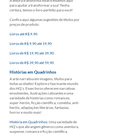
A leitura transforma vidas e estamos aqui
para ajudar a transformar a sua! Tenha
certeza, temos o livro perfeito para você!
Confira aqui algumas sugestões de títulos por
preços de produto:
Livros até R$ 9,90
Livros de R$ 9,90 até 19,90
Livros de R$ 19,90 até 39,90
Livros de R$ 39,90 até 59,90
Histórias em Quadrinhos
A arte narrativa em imagens, títulos para
todas as idades! Explore o fascinante mundo
dos HQ’s. Esses livros oferecem narrativas
envolventes, ilustrações cativantes e uma
variedade de histórias como romances,
super-heróis, ficção científica, comédia, anti-
heróis, adaptações literárias, fantasias,
horror e muito mais!
História em Quadrinhos:
Uma variedade de
HQ’s que abrangem gêneros como aventura,
suspense, romance e ficção científica,