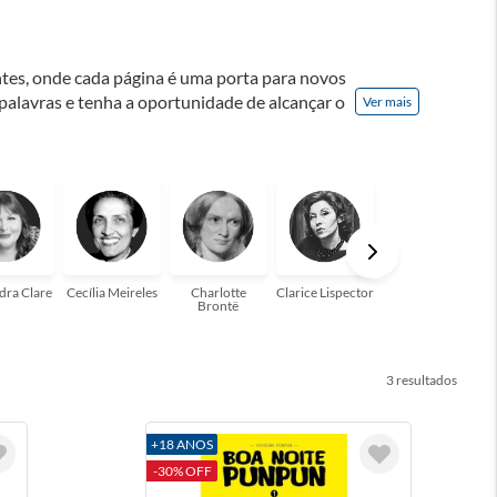
ontes, onde cada página é uma porta para novos
 palavras e tenha a oportunidade de alcançar o
Ver mais
nação! A leitura transforma vidas e estamos
para você!
dra Clare
Cecília Meireles
Charlotte
Clarice Lispector
Colleen Hoover
Brontë
3
+18 ANOS
-30% OFF