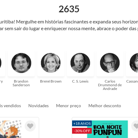
2635
Curitiba! Mergulhe em histórias fascinantes e expanda seus horiz
jar sem sair do lugar e enriquecer nossa mente, abrace o poder das
também mergulhe em histórias e passe um tempo no mundo da imagi
 ajudar a transformar a sua! Tenha certeza, temos o livro perfeito 
ry
Brandon
Brené Brown
C. S. Lewis
Carlos
Cassan
Sanderson
Drummond de
Andrade
s vendidos
Novidades
Menor preço
Melhor desconto
+18 ANOS
-30% OFF