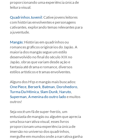
proporcionando uma experiência única de
leitura visual.
Quadrinhos Juvenil:
Cative jovens leitores
com histórias envolventes e personagens
cativantes, explorando temas relevantes para
a juventude.
Mangás:
Histórias em quadrinhos ou
romances gráficos originários do Japão. A
maioria dos mangás segue um estilo
desenvolvido no final do século XIX no
Japão, obras que variam desde ação e
fantasia até drama e romance, diversos
estilos artísticos e tramas envolventes.
Alguns dos H'qs e mangás mais buscados:
One Piece
,
Berserk
,
Batman
,
Dorohedoro
,
Turma Da Mônica
,
Slam Dunk
,
Naruto
,
Superman
,
A menina do outro lado
e muitos
outros!
Seja você um fã de super-heróis, um
entusiasta de mangás ou alguém que aprecia
uma boa narrativa visual, esses livros
proporcionam uma experiência única de
imersão no universo dos quadrinhos,
mergulhe em mundos onde a narrativa ganha