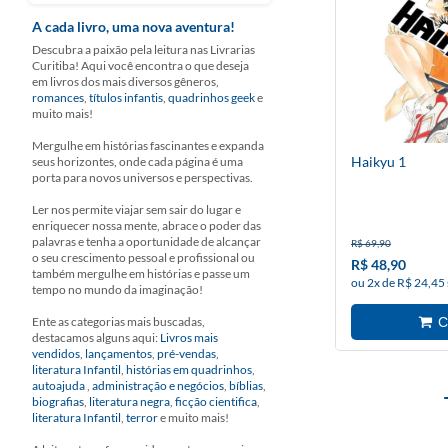
A cada livro, uma nova aventura!
Descubra a paixão pela leitura nas Livrarias
Curitiba! Aqui você encontra o que deseja
em livros dos mais diversos gêneros,
romances
,
títulos infantis
,
quadrinhos geek
e
muito mais!
Mergulhe em histórias fascinantes e expanda
Haikyu 1
seus horizontes, onde cada página é uma
porta para novos universos e perspectivas.
Ler nos permite viajar sem sair do lugar e
enriquecer nossa mente, abrace o poder das
palavras e tenha a oportunidade de alcançar
R$ 69,90
o seu crescimento pessoal e profissional ou
R$ 48,90
também mergulhe em histórias e passe um
ou 2x de R$ 24,45
tempo no mundo da imaginação!
Ente as categorias mais buscadas,
destacamos alguns aqui:
Livros mais
vendidos
,
lançamentos
,
pré-vendas
,
literatura Infantil
,
histórias em quadrinhos
,
autoajuda
,
administração e negócios
,
bíblias
,
biografias
,
literatura negra
,
ficção cientifica
,
literatura Infantil
,
terror
e muito mais!