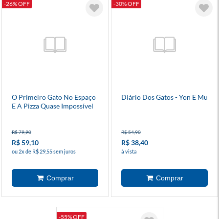
-26% OFF
-30% OFF
O Primeiro Gato No Espaço
Diário Dos Gatos - Yon E Mu
E A Pizza Quase Impossível
1
R$ 79,90
R$ 54,90
R$ 59,10
R$ 38,40
ou 2x de R$ 29,55 sem juros
à vista
-55% OFF