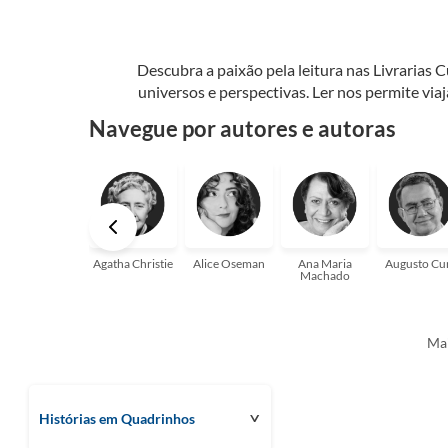
Descubra a paixão pela leitura nas Livrarias 
universos e perspectivas. Ler nos permite via
seu crescimento pessoal e profissional ou 
Navegue por autores e autoras
aqui para
Agatha Christie
Alice Oseman
Ana Maria
Augusto Cu
Machado
Mai
Histórias em Quadrinhos