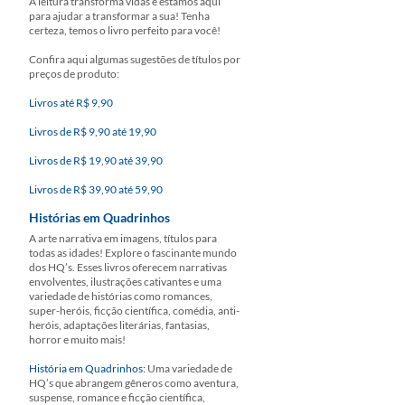
A leitura transforma vidas e estamos aqui
para ajudar a transformar a sua! Tenha
certeza, temos o livro perfeito para você!
Confira aqui algumas sugestões de títulos por
preços de produto:
Livros até R$ 9,90
Livros de R$ 9,90 até 19,90
Livros de R$ 19,90 até 39,90
Livros de R$ 39,90 até 59,90
Histórias em Quadrinhos
A arte narrativa em imagens, títulos para
todas as idades! Explore o fascinante mundo
dos HQ’s. Esses livros oferecem narrativas
envolventes, ilustrações cativantes e uma
variedade de histórias como romances,
super-heróis, ficção científica, comédia, anti-
heróis, adaptações literárias, fantasias,
horror e muito mais!
História em Quadrinhos:
Uma variedade de
HQ’s que abrangem gêneros como aventura,
suspense, romance e ficção científica,