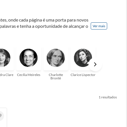
ontes, onde cada página é uma porta para novos
 palavras e tenha a oportunidade de alcançar o
Ver mais
nação! A leitura transforma vidas e estamos
para você!
dra Clare
Cecília Meireles
Charlotte
Clarice Lispector
Colleen Hoover
Brontë
1