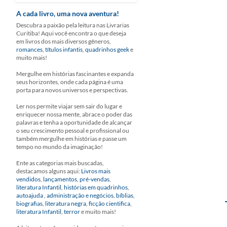
A cada livro, uma nova aventura!
Descubra a paixão pela leitura nas Livrarias
Curitiba! Aqui você encontra o que deseja
em livros dos mais diversos gêneros,
romances
,
títulos infantis
,
quadrinhos geek
e
muito mais!
Mergulhe em histórias fascinantes e expanda
seus horizontes, onde cada página é uma
porta para novos universos e perspectivas.
Ler nos permite viajar sem sair do lugar e
enriquecer nossa mente, abrace o poder das
palavras e tenha a oportunidade de alcançar
o seu crescimento pessoal e profissional ou
também mergulhe em histórias e passe um
tempo no mundo da imaginação!
Ente as categorias mais buscadas,
destacamos alguns aqui:
Livros mais
vendidos
,
lançamentos
,
pré-vendas
,
literatura Infantil
,
histórias em quadrinhos
,
autoajuda
,
administração e negócios
,
bíblias
,
biografias
,
literatura negra
,
ficção cientifica
,
literatura Infantil
,
terror
e muito mais!