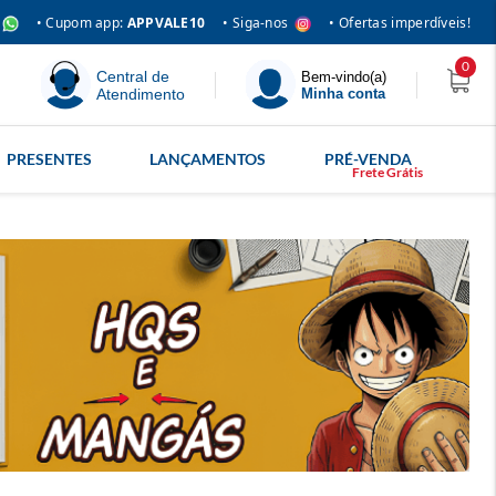
• Siga-nos
• Cupom app:
APPVALE10
• Ofertas imperdíveis!
0
Central de
Bem-vindo(a)
Atendimento
Minha conta
PRESENTES
LANÇAMENTOS
PRÉ-VENDA