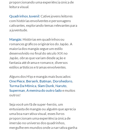
proporcionando uma experiência única de
leitura visual.
Quadrinhos Juvenil:
Cative jovens leitores
com histórias envolventes e personagens
cativantes, explorando temas relevantes para
a juventude.
Mangás:
Histórias em quadrinhos ou
romances gráficos originários do Japão. A
maioria dos mangás segue um estilo
desenvolvido no final do século XIX no
Japão, obras que variam desde ação e
fantasia até drama e romance, diversos
estilos artísticos e tramas envolventes.
Alguns dos H'qs e mangás mais buscados:
One Piece
,
Berserk
,
Batman
,
Dorohedoro
,
Turma Da Mônica
,
Slam Dunk
,
Naruto
,
Superman
,
A menina do outro lado
e muitos
outros!
Seja você um fã de super-heróis, um
entusiasta de mangás ou alguém que aprecia
uma boa narrativa visual, esses livros
proporcionam uma experiência única de
imersão no universo dos quadrinhos,
mergulhe em mundos onde a narrativa ganha