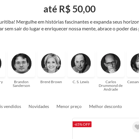
até R$ 50,00
Curitiba! Mergulhe em histórias fascinantes e expanda seus horiz
jar sem sair do lugar e enriquecer nossa mente, abrace o poder das
também mergulhe em histórias e passe um tempo no mundo da imagi
 ajudar a transformar a sua! Tenha certeza, temos o livro perfeito 
ry
Brandon
Brené Brown
C. S. Lewis
Carlos
Cassan
Sanderson
Drummond de
Andrade
s vendidos
Novidades
Menor preço
Melhor desconto
-65% OFF