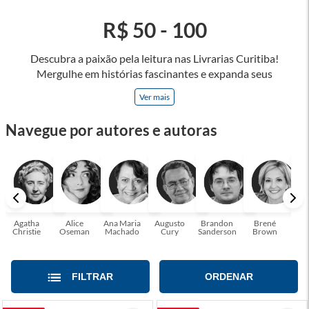
R$ 50 - 100
Descubra a paixão pela leitura nas Livrarias Curitiba!
Mergulhe em histórias fascinantes e expanda seus
horizontes, onde cada página é uma porta para novos
Ver mais
universos e perspectivas. Ler nos permite viajar sem sair do
lugar e enriquecer nossa mente, abrace o poder das palavras
Navegue por autores e autoras
e tenha a oportunidade de alcançar o seu crescimento
pessoal e profissional ou também mergulhe em histórias e
passe um tempo no mundo da imaginação! A leitura
transforma vidas e estamos aqui para ajudar a transformar a
sua! Tenha certeza, temos o livro perfeito para você!
Agatha
Alice
Ana Maria
Augusto
Brandon
Brené
C. S
Christie
Oseman
Machado
Cury
Sanderson
Brown
FILTRAR
ORDENAR