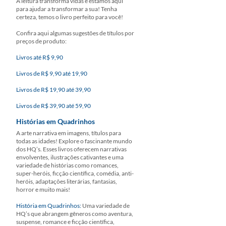
A leitura transforma vidas e estamos aqui
para ajudar a transformar a sua! Tenha
certeza, temos o livro perfeito para você!
Confira aqui algumas sugestões de títulos por
preços de produto:
Livros até R$ 9,90
Livros de R$ 9,90 até 19,90
Livros de R$ 19,90 até 39,90
Livros de R$ 39,90 até 59,90
Histórias em Quadrinhos
A arte narrativa em imagens, títulos para
todas as idades! Explore o fascinante mundo
dos HQ’s. Esses livros oferecem narrativas
envolventes, ilustrações cativantes e uma
variedade de histórias como romances,
super-heróis, ficção científica, comédia, anti-
heróis, adaptações literárias, fantasias,
horror e muito mais!
História em Quadrinhos:
Uma variedade de
HQ’s que abrangem gêneros como aventura,
suspense, romance e ficção científica,