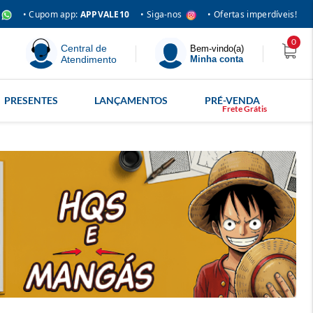
• Siga-nos
• Cupom app:
APPVALE10
• Ofertas imperdíveis!
0
Central de
Bem-vindo(a)
Atendimento
Minha conta
PRESENTES
LANÇAMENTOS
PRÉ-VENDA