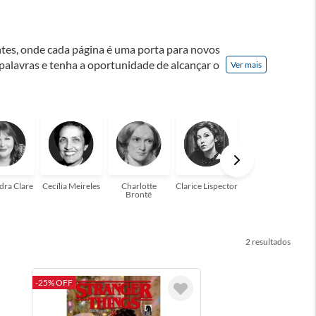
ontes, onde cada página é uma porta para novos
 palavras e tenha a oportunidade de alcançar o
Ver mais
nação! A leitura transforma vidas e estamos
para você!
dra Clare
Cecília Meireles
Charlotte
Clarice Lispector
Colleen Hoover
Brontë
2
-25% OFF