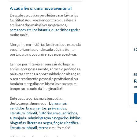
A cada livro, uma nova aventura!
Descubra a paixão pela leitura nas Livrarias
Curitiba! Aqui você encontra o que deseja
em livros dos mais diversos gêneros,
romances
,
títulos infantis
,
quadrinhos geek
e
muito mais!
Mergulhe em histórias fascinantes e expanda
O
seus horizontes, onde cada página é uma
porta para novos universos e perspectivas.
Ler nos permite viajar sem sair do lugar e
enriquecer nossa mente, abrace o poder das
palavras e tenha a oportunidade de alcançar
R$
o seu crescimento pessoal e profissional ou
R
também mergulhe em histórias e passe um
o
tempo no mundo da imaginação!
Ente as categorias mais buscadas,
destacamos alguns aqui:
Livros mais
vendidos
,
lançamentos
,
pré-vendas
,
literatura Infantil
,
histórias em quadrinhos
,
autoajuda
,
administração e negócios
,
bíblias
,
biografias
,
literatura negra
,
ficção cientifica
,
literatura Infantil
,
terror
e muito mais!