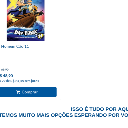
 Homem Cão 11
 69,90
$ 48,90
u 2x de R$ 24,45 sem juros
ISSO É TUDO POR AQU
TEMOS MUITO MAIS OPÇÕES ESPERANDO POR V