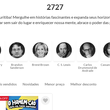
2727
Curitiba! Mergulhe em histórias fascinantes e expanda seus horiz
jar sem sair do lugar e enriquecer nossa mente, abrace o poder das
também mergulhe em histórias e passe um tempo no mundo da imagi
 ajudar a transformar a sua! Tenha certeza, temos o livro perfeito 
ry
Brandon
Brené Brown
C. S. Lewis
Carlos
Cassan
Sanderson
Drummond de
Andrade
s vendidos
Novidades
Menor preço
Melhor desconto
% OFF