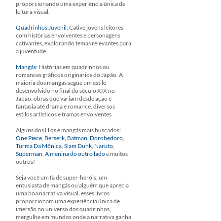
proporcionando uma experiência única de
leitura visual.
Quadrinhos Juvenil:
Cative jovens leitores
com histórias envolventes e personagens
cativantes, explorando temas relevantes para
a juventude.
Mangás:
Histórias em quadrinhos ou
romances gráficos originários do Japão. A
maioria dos mangás segue um estilo
desenvolvido no final do século XIX no
Japão, obras que variam desde ação e
fantasia até drama e romance, diversos
estilos artísticos e tramas envolventes.
Alguns dos H'qs e mangás mais buscados:
One Piece
,
Berserk
,
Batman
,
Dorohedoro
,
Turma Da Mônica
,
Slam Dunk
,
Naruto
,
Superman
,
A menina do outro lado
e muitos
outros!
Seja você um fã de super-heróis, um
entusiasta de mangás ou alguém que aprecia
uma boa narrativa visual, esses livros
proporcionam uma experiência única de
imersão no universo dos quadrinhos,
mergulhe em mundos onde a narrativa ganha