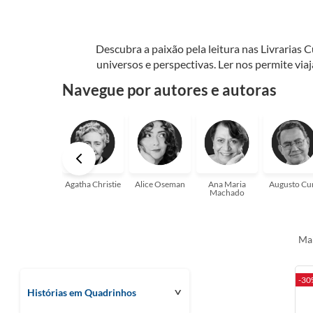
Descubra a paixão pela leitura nas Livrarias 
universos e perspectivas. Ler nos permite via
seu crescimento pessoal e profissional ou 
Navegue por autores e autoras
aqui para
Agatha Christie
Alice Oseman
Ana Maria
Augusto Cu
Machado
Mai
-30
Histórias em Quadrinhos