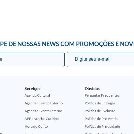
IPE DE NOSSAS NEWS COM PROMOÇÕES E NOV
Serviços
Dúvidas
Agenda Cultural
Perguntas Frequentes
Agendar Evento Externo
Política de Entregas
Agendar Evento Interno
Política de Exclusão
APP Livrarias Curitiba
Política de Pré-Venda
Hora do Conto
Política de Privacidade
ção Comemorativa 50 Anos (Encontros Clássicos Dc E Marvel)