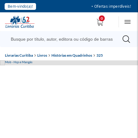
Bem-vindo(a)!
• Ofertas imperdíveis!
0
Livrarias Curitiba
Livros
Histórias em Quadrinhos
325