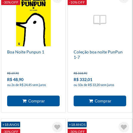
-30% OFF
-10% OFF
Boa Noite Punpun 1
Coleção boa noite PunPun
1-7
R$ 69,90
R$ 368,90
R$ 48,90
R$ 332,01
ou 2x de R$ 24,45 sem juros
ou 10x de R$ 33,20 sem juros
+18 ANOS
+18 ANOS
-30% OFF
-30% OFF