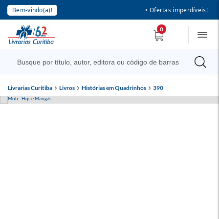
Bem-vindo(a)!
• Ofertas imperdíveis!
0
Livrarias Curitiba
Livros
Histórias em Quadrinhos
390