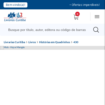
Bem-vindo(a)!
• Ofertas imperdíveis!
0
Livrarias Curitiba
Livros
Histórias em Quadrinhos
430