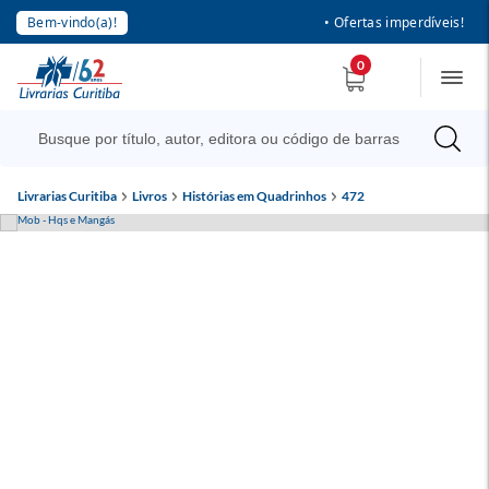
Bem-vindo(a)!
• Ofertas imperdíveis!
0
Livrarias Curitiba
Livros
Histórias em Quadrinhos
472