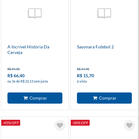
A Incrível História Da
Sayonara Futebol 2
Cerveja
R$ 94,90
R$ 34,90
R$ 66,40
R$ 15,70
ou 3x de R$ 22,13 sem juros
à vista
-45% OFF
-30% OFF