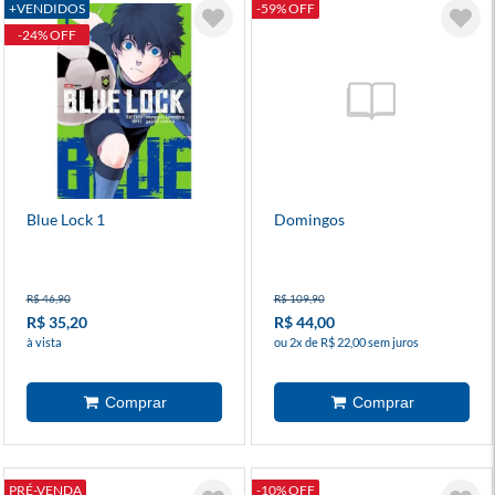
+VENDIDOS
-59% OFF
-24% OFF
Blue Lock 1
Domingos
R$ 46,90
R$ 109,90
R$ 35,20
R$ 44,00
à vista
ou 2x de R$ 22,00 sem juros
PRÉ-VENDA
-10% OFF