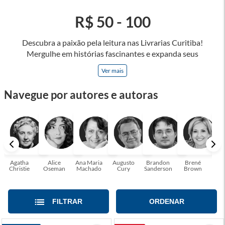
R$ 50 - 100
Descubra a paixão pela leitura nas Livrarias Curitiba!
Mergulhe em histórias fascinantes e expanda seus
horizontes, onde cada página é uma porta para novos
Ver mais
universos e perspectivas. Ler nos permite viajar sem sair do
lugar e enriquecer nossa mente, abrace o poder das palavras
Navegue por autores e autoras
e tenha a oportunidade de alcançar o seu crescimento
pessoal e profissional ou também mergulhe em histórias e
passe um tempo no mundo da imaginação! A leitura
transforma vidas e estamos aqui para ajudar a transformar a
sua! Tenha certeza, temos o livro perfeito para você!
Agatha
Alice
Ana Maria
Augusto
Brandon
Brené
C. S
Christie
Oseman
Machado
Cury
Sanderson
Brown
FILTRAR
ORDENAR