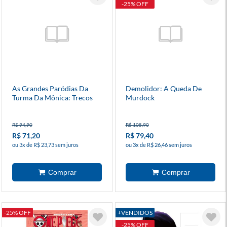
-25% OFF
As Grandes Paródias Da
Demolidor: A Queda De
Turma Da Mônica: Trecos
Murdock
Estranhos - Capa Dura
R$ 94,90
R$ 105,90
R$ 71,20
R$ 79,40
ou 3x de R$ 23,73 sem juros
ou 3x de R$ 26,46 sem juros
-25% OFF
+VENDIDOS
-25% OFF