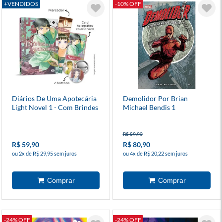
+VENDIDOS
-10% OFF
Diários De Uma Apotecária
Demolidor Por Brian
Light Novel 1 - Com Brindes
Michael Bendis 1
R$ 89,90
R$ 59,90
R$ 80,90
ou 2x de R$ 29,95 sem juros
ou 4x de R$ 20,22 sem juros
-24% OFF
-24% OFF