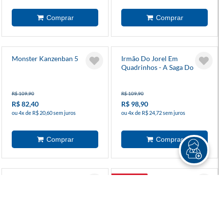
Monster Kanzenban 5
Irmão Do Jorel Em
Quadrinhos - A Saga Do
Pudim
R$ 109,90
R$ 109,90
R$ 82,40
R$ 98,90
ou 4x de R$ 20,60 sem juros
ou 4x de R$ 24,72 sem juros
PRÉ-VENDA
O Homem-Cão 14
Jojos Bizarre Adventure -
Parte 7 - Steel Ball Run 16
R$ 69,90