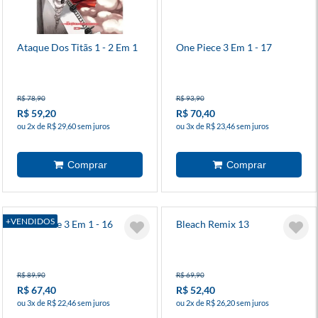
Ataque Dos Titãs 1 - 2 Em 1
One Piece 3 Em 1 - 17
R$ 78,90
R$ 93,90
R$ 59,20
R$ 70,40
ou 2x de R$ 29,60 sem juros
ou 3x de R$ 23,46 sem juros
+VENDIDOS
One Piece 3 Em 1 - 16
Bleach Remix 13
R$ 89,90
R$ 69,90
R$ 67,40
R$ 52,40
ou 3x de R$ 22,46 sem juros
ou 2x de R$ 26,20 sem juros