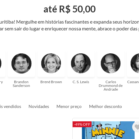
até R$ 50,00
Curitiba! Mergulhe em histórias fascinantes e expanda seus horiz
jar sem sair do lugar e enriquecer nossa mente, abrace o poder das
também mergulhe em histórias e passe um tempo no mundo da imagi
 ajudar a transformar a sua! Tenha certeza, temos o livro perfeito 
ry
Brandon
Brené Brown
C. S. Lewis
Carlos
Cassan
Sanderson
Drummond de
Andrade
s vendidos
Novidades
Menor preço
Melhor desconto
-49% OFF