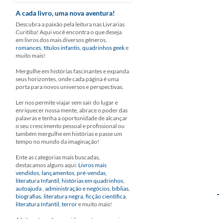
A cada livro, uma nova aventura!
Descubra a paixão pela leitura nas Livrarias
Curitiba! Aqui você encontra o que deseja
em livros dos mais diversos gêneros,
romances
,
títulos infantis
,
quadrinhos geek
e
muito mais!
Mergulhe em histórias fascinantes e expanda
seus horizontes, onde cada página é uma
porta para novos universos e perspectivas.
Ler nos permite viajar sem sair do lugar e
enriquecer nossa mente, abrace o poder das
palavras e tenha a oportunidade de alcançar
o seu crescimento pessoal e profissional ou
também mergulhe em histórias e passe um
tempo no mundo da imaginação!
Ente as categorias mais buscadas,
destacamos alguns aqui:
Livros mais
vendidos
,
lançamentos
,
pré-vendas
,
literatura Infantil
,
histórias em quadrinhos
,
autoajuda
,
administração e negócios
,
bíblias
,
biografias
,
literatura negra
,
ficção cientifica
,
literatura Infantil
,
terror
e muito mais!