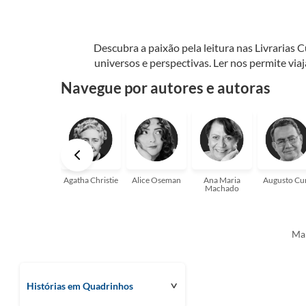
Descubra a paixão pela leitura nas Livrarias 
universos e perspectivas. Ler nos permite via
seu crescimento pessoal e profissional ou 
Navegue por autores e autoras
aqui para
Agatha Christie
Alice Oseman
Ana Maria
Augusto Cu
Machado
Mai
Histórias em Quadrinhos