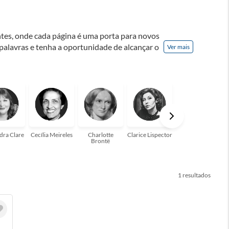
ontes, onde cada página é uma porta para novos
 palavras e tenha a oportunidade de alcançar o
Ver mais
nação! A leitura transforma vidas e estamos
para você!
dra Clare
Cecília Meireles
Charlotte
Clarice Lispector
Colleen Hoover
Brontë
1