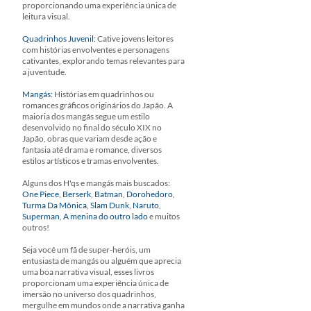
proporcionando uma experiência única de
leitura visual.
Quadrinhos Juvenil:
Cative jovens leitores
com histórias envolventes e personagens
cativantes, explorando temas relevantes para
a juventude.
Mangás:
Histórias em quadrinhos ou
romances gráficos originários do Japão. A
maioria dos mangás segue um estilo
desenvolvido no final do século XIX no
Japão, obras que variam desde ação e
fantasia até drama e romance, diversos
estilos artísticos e tramas envolventes.
Alguns dos H'qs e mangás mais buscados:
One Piece
,
Berserk
,
Batman
,
Dorohedoro
,
Turma Da Mônica
,
Slam Dunk
,
Naruto
,
Superman
,
A menina do outro lado
e muitos
outros!
Seja você um fã de super-heróis, um
entusiasta de mangás ou alguém que aprecia
uma boa narrativa visual, esses livros
proporcionam uma experiência única de
imersão no universo dos quadrinhos,
mergulhe em mundos onde a narrativa ganha