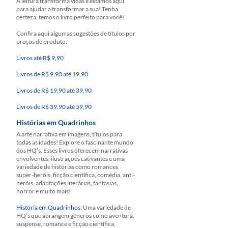
A leitura transforma vidas e estamos aqui
para ajudar a transformar a sua! Tenha
certeza, temos o livro perfeito para você!
Confira aqui algumas sugestões de títulos por
preços de produto:
Livros até R$ 9,90
Livros de R$ 9,90 até 19,90
Livros de R$ 19,90 até 39,90
Livros de R$ 39,90 até 59,90
Histórias em Quadrinhos
A arte narrativa em imagens, títulos para
todas as idades! Explore o fascinante mundo
dos HQ’s. Esses livros oferecem narrativas
envolventes, ilustrações cativantes e uma
variedade de histórias como romances,
super-heróis, ficção científica, comédia, anti-
heróis, adaptações literárias, fantasias,
horror e muito mais!
História em Quadrinhos:
Uma variedade de
HQ’s que abrangem gêneros como aventura,
suspense, romance e ficção científica,