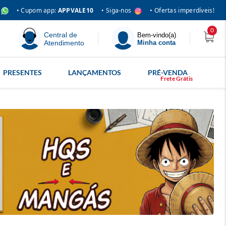
• Siga-nos
• Cupom app:
APPVALE10
• Ofertas imperdíveis!
0
Central de
Bem-vindo(a)
Atendimento
Minha conta
PRESENTES
LANÇAMENTOS
PRÉ-VENDA