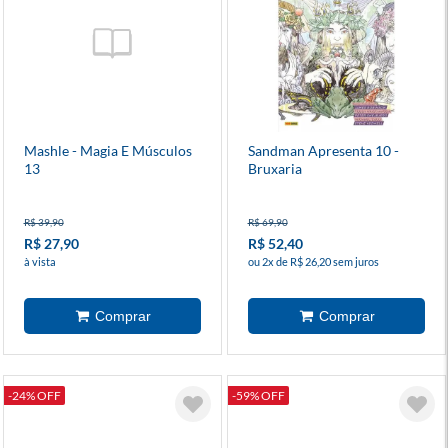
Mashle - Magia E Músculos
Sandman Apresenta 10 -
13
Bruxaria
R$ 39,90
R$ 69,90
R$ 27,90
R$ 52,40
à vista
ou 2x de R$ 26,20 sem juros
-24% OFF
-59% OFF