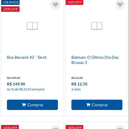
+18 ANOS
-24% OFF
-25% OFF
Box Berserk 42 - Tarot
Batman: O Último Dia Das
Bruxas 3
R$ 199,90
R$ 16,90
R$ 149,90
R$ 12,70
ou 7x de R$ 21,41 sem juros
à vista
-24% OFF
-30% OFF