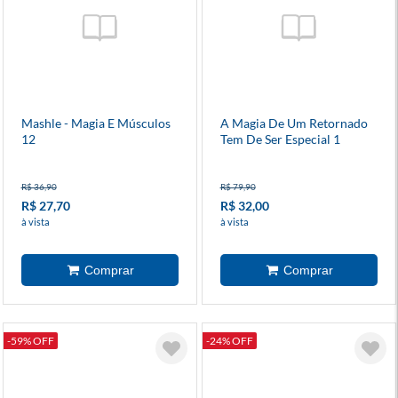
Mashle - Magia E Músculos
A Magia De Um Retornado
12
Tem De Ser Especial 1
R$ 36,90
R$ 79,90
R$ 27,70
R$ 32,00
à vista
à vista
-59% OFF
-24% OFF