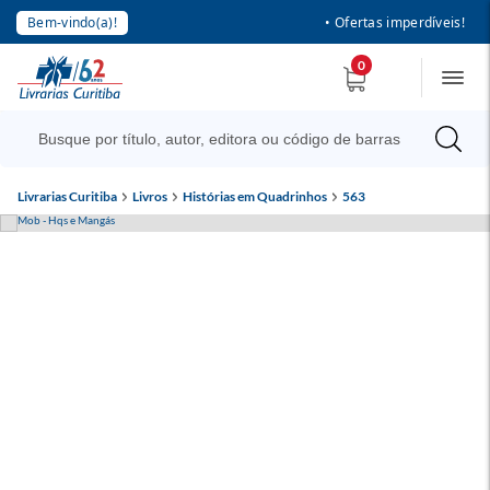
Bem-vindo(a)!
• Ofertas imperdíveis!
0
Livrarias Curitiba
Livros
Histórias em Quadrinhos
563