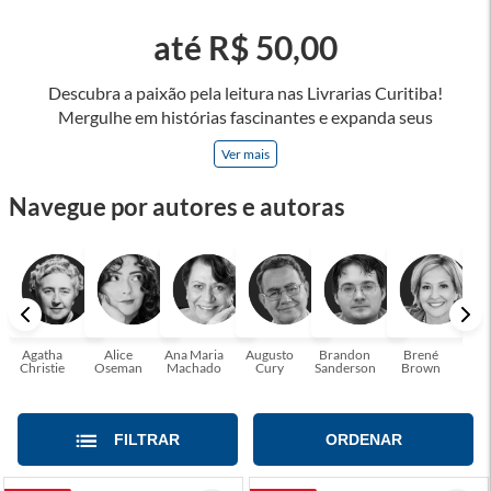
até R$ 50,00
Descubra a paixão pela leitura nas Livrarias Curitiba!
Mergulhe em histórias fascinantes e expanda seus
horizontes, onde cada página é uma porta para novos
Ver mais
universos e perspectivas. Ler nos permite viajar sem sair do
lugar e enriquecer nossa mente, abrace o poder das palavras
Navegue por autores e autoras
e tenha a oportunidade de alcançar o seu crescimento
pessoal e profissional ou também mergulhe em histórias e
passe um tempo no mundo da imaginação! A leitura
transforma vidas e estamos aqui para ajudar a transformar a
sua! Tenha certeza, temos o livro perfeito para você!
Agatha
Alice
Ana Maria
Augusto
Brandon
Brené
C. S
Christie
Oseman
Machado
Cury
Sanderson
Brown
FILTRAR
ORDENAR