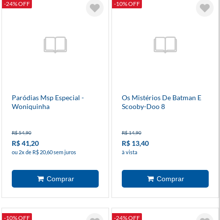
-24% OFF
-10% OFF
Paródias Msp Especial -
Os Mistérios De Batman E
Woniquinha
Scooby-Doo 8
R$ 54,90
R$ 14,90
R$ 41,20
R$ 13,40
ou 2x de R$ 20,60 sem juros
à vista
-10% OFF
-24% OFF