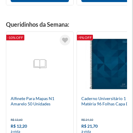
Queridinhos da Semana:
-10% OFF
-9% OFF
Alfinete Para Mapas N1
Caderno Universitário 1
Amarelo 50 Unidades
Matéria 96 Folhas Capa Du
R$ 13,60
R$ 24,10
R$ 12,20
R$ 21,70
à vista
à vista