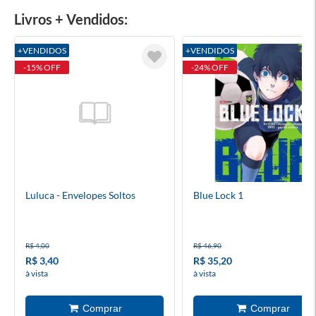
Livros + Vendidos:
+VENDIDOS
+VENDIDOS
-15% OFF
-24% OFF
Luluca - Envelopes Soltos
Blue Lock 1
R$ 4,00
R$ 46,90
R$ 3,40
R$ 35,20
à vista
à vista