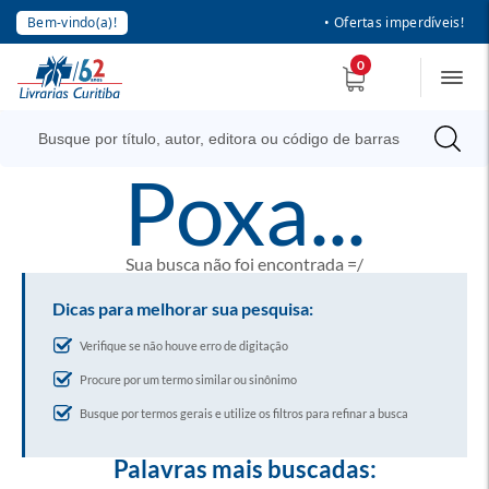
Bem-vindo(a)!
• Ofertas imperdíveis!
0
poxa...
Sua busca não foi encontrada =/
Dicas para melhorar sua pesquisa:
Verifique se não houve erro de digitação
Procure por um termo similar ou sinônimo
Busque por termos gerais e utilize os filtros para refinar a busca
Palavras mais buscadas: