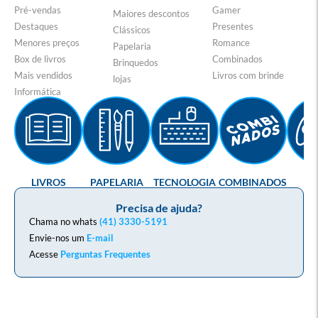
Pré-vendas
Gamer
Maiores descontos
Destaques
Presentes
Clássicos
Menores preços
Romance
Papelaria
Box de livros
Combinados
Brinquedos
Mais vendidos
Livros com brinde
lojas
Informática
LIVROS
PAPELARIA
TECNOLOGIA
COMBINADOS
GA
Precisa de ajuda?
Chama no whats
(41) 3330-5191
Envie-nos um
E-mail
Acesse
Perguntas Frequentes