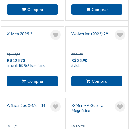
X-Men 2099 2
Wolverine (2022) 29
R$ 164,90
R$ 31,90
R$ 123,70
R$ 23,90
ou 6x de R$ 20,61 sem juros
à vista
A Saga Dos X-Men 34
X-Men - A Guerra
Magnética
R$ 45,90
R$ 177,90