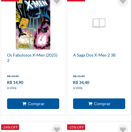
Os Fabulosos X-Men (2025)
A Saga Dos X-Men 2 38
2
R$ 19,90
R$ 45,90
R$ 14,90
R$ 34,40
à vista
à vista
-24% OFF
-25% OFF