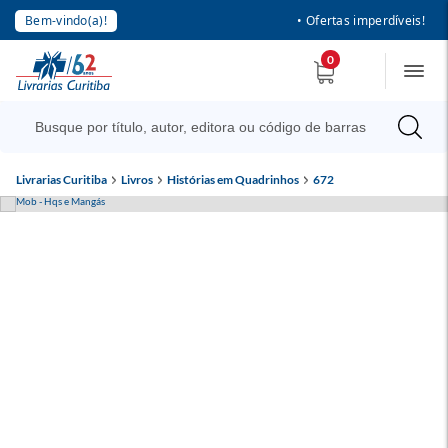
Bem-vindo(a)!
• Ofertas imperdíveis!
0
Livrarias Curitiba
Livros
Histórias em Quadrinhos
672