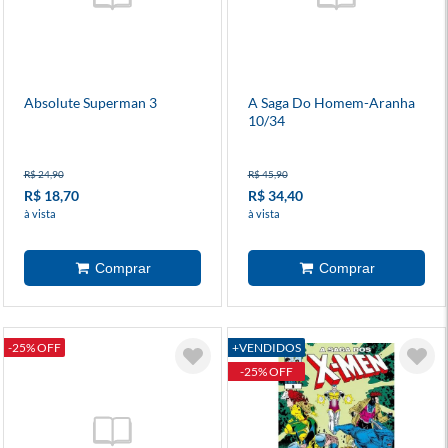
Absolute Superman 3
A Saga Do Homem-Aranha
10/34
R$ 24,90
R$ 45,90
R$ 18,70
R$ 34,40
à vista
à vista
-25% OFF
+VENDIDOS
-25% OFF