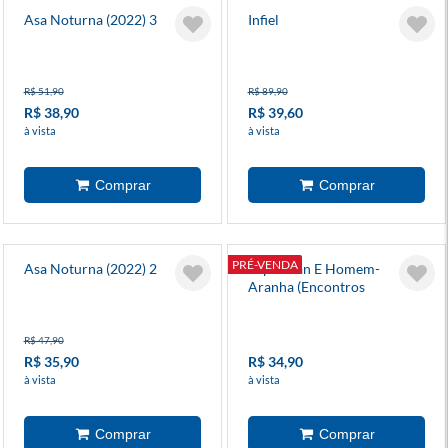
Asa Noturna (2022) 3
Infiel
R$ 51,90
R$ 89,90
R$ 38,90
R$ 39,60
à vista
à vista
PRÉ-VENDA
Asa Noturna (2022) 2
Superman E Homem-
Aranha (Encontros
Clássicos Marvel E Dc)
R$ 47,90
R$ 35,90
R$ 34,90
à vista
à vista