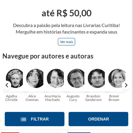
até R$ 50,00
Descubra a paixão pela leitura nas Livrarias Curitiba!
Mergulhe em histórias fascinantes e expanda seus
horizontes, onde cada página é uma porta para novos
Ver mais
universos e perspectivas. Ler nos permite viajar sem sair do
lugar e enriquecer nossa mente, abrace o poder das palavras
Navegue por autores e autoras
e tenha a oportunidade de alcançar o seu crescimento
pessoal e profissional ou também mergulhe em histórias e
passe um tempo no mundo da imaginação! A leitura
transforma vidas e estamos aqui para ajudar a transformar a
sua! Tenha certeza, temos o livro perfeito para você!
Agatha
Alice
Ana Maria
Augusto
Brandon
Brené
C. S
Christie
Oseman
Machado
Cury
Sanderson
Brown
FILTRAR
ORDENAR