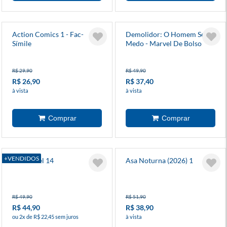
Action Comics 1 - Fac-
Demolidor: O Homem Sem
Símile
Medo - Marvel De Bolso
R$ 29,90
R$ 49,90
R$ 26,90
R$ 37,40
à vista
à vista
+VENDIDOS
Invencível 14
Asa Noturna (2026) 1
R$ 49,90
R$ 51,90
R$ 44,90
R$ 38,90
ou 2x de R$ 22,45 sem juros
à vista