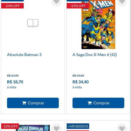
-24% OFF
-25% OFF
Absolute Batman 3
A Saga Dos X-Men 6 (42)
R$ 24,90
R$ 45,90
R$ 18,70
R$ 34,40
à vista
à vista
-10% OFF
+VENDIDOS