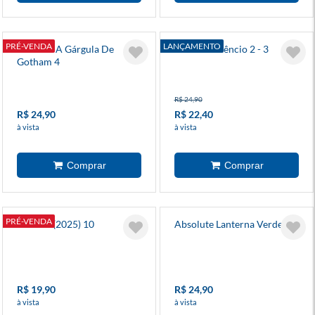
PRÉ-VENDA
LANÇAMENTO
Batman: A Gárgula De
Batman: Silêncio 2 - 3
Gotham 4
R$ 24,90
R$ 24,90
R$ 22,40
à vista
à vista
PRÉ-VENDA
Batman (2025) 10
Absolute Lanterna Verde 3
R$ 19,90
R$ 24,90
à vista
à vista