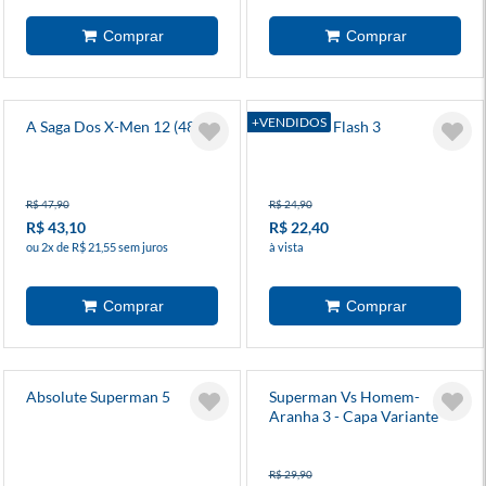
+VENDIDOS
A Saga Dos X-Men 12 (48)
Absolute Flash 3
R$ 47,90
R$ 24,90
R$ 43,10
R$ 22,40
ou 2x de R$ 21,55 sem juros
à vista
Absolute Superman 5
Superman Vs Homem-
Aranha 3 - Capa Variante
R$ 29,90