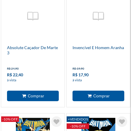
Absolute Caçador De Marte
Invencível E Homem Aranha
3
R$ 24,90
R$ 19,90
R$ 22,40
R$ 17,90
à vista
à vista
-10% OFF
+VENDIDOS
-10% OFF