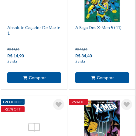
Absolute Caçador De Marte
A Saga Dos X-Men 5 (41)
1
R$ 19,90
R$ 45,90
R$ 14,90
R$ 34,40
à vista
à vista
+VENDIDOS
-25% OFF
-25% OFF