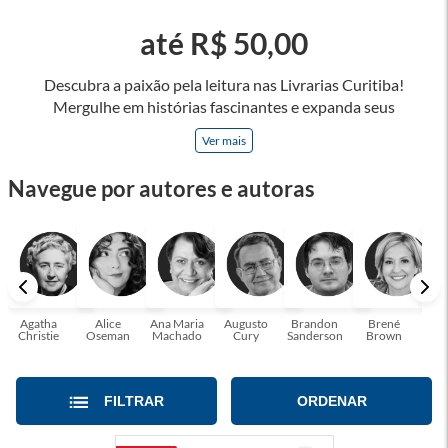
até R$ 50,00
Descubra a paixão pela leitura nas Livrarias Curitiba!
Mergulhe em histórias fascinantes e expanda seus
horizontes, onde cada página é uma porta para novos
Ver mais
universos e perspectivas. Ler nos permite viajar sem sair do
lugar e enriquecer nossa mente, abrace o poder das palavras
Navegue por autores e autoras
e tenha a oportunidade de alcançar o seu crescimento
pessoal e profissional ou também mergulhe em histórias e
passe um tempo no mundo da imaginação! A leitura
transforma vidas e estamos aqui para ajudar a transformar a
sua! Tenha certeza, temos o livro perfeito para você!
Agatha
Alice
Ana Maria
Augusto
Brandon
Brené
C. S
Christie
Oseman
Machado
Cury
Sanderson
Brown
FILTRAR
ORDENAR